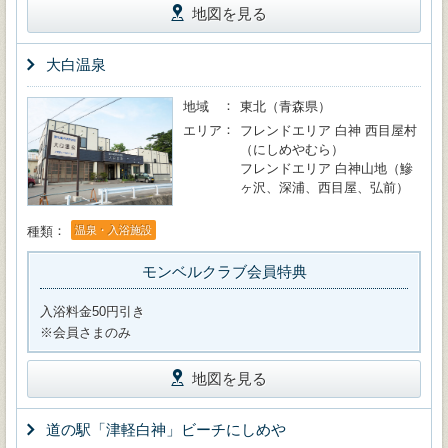
地図を見る
大白温泉
地域
東北（青森県）
エリア
フレンドエリア 白神 西目屋村
（にしめやむら）
フレンドエリア 白神山地（鰺
ヶ沢、深浦、西目屋、弘前）
種類
温泉・入浴施設
モンベルクラブ会員特典
入浴料金50円引き
※会員さまのみ
地図を見る
道の駅「津軽白神」ビーチにしめや