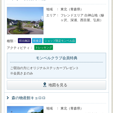
地域
東北（青森県）
エリア
フレンドエリア 白神山地（鰺
ヶ沢、深浦、西目屋、弘前）
種類
宿泊施設
飲食店
ショップ限定モンベル品
アクティビティ
トレッキング
モンベルクラブ会員特典
ご宿泊の方にオリジナルステッカープレゼント
※会員さまのみ
地図を見る
森の物産館キョロロ
地域
東北（青森県）