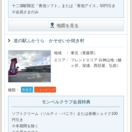
十二湖駅限定「青池ソフト」または「青池アイス」50円引き
※会員さまのみ
地図を見る
道の駅ふかうら かそせいか焼き村
地域
東北（青森県）
エリア
フレンドエリア 白神山地（鰺
ヶ沢、深浦、西目屋、弘前）
種類
飲食店
ショッピング
モンベルクラブ会員特典
ソフトクリーム（ソルティ・バニラ）または各種シェイク100
円引き
※冬期間を除く