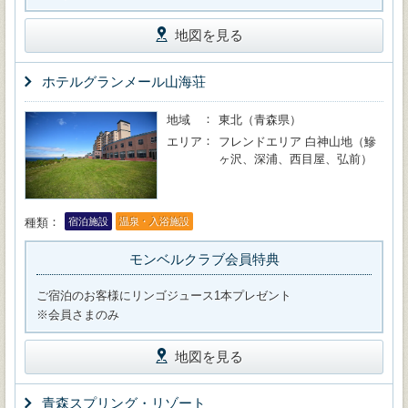
地図を見る
ホテルグランメール山海荘
地域
東北（青森県）
エリア
フレンドエリア 白神山地（鰺
ヶ沢、深浦、西目屋、弘前）
種類
宿泊施設
温泉・入浴施設
モンベルクラブ会員特典
ご宿泊のお客様にリンゴジュース1本プレゼント
※会員さまのみ
地図を見る
青森スプリング・リゾート