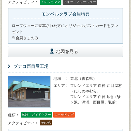
アクティビティ
トレッキング
スキー・スノーシュー
モンベルクラブ会員特典
ロープウェーに乗車された方にオリジナルポストカードをプレ
ゼント
※会員さまのみ
地図を見る
ブナコ西目屋工場
地域
東北（青森県）
エリア
フレンドエリア 白神 西目屋村
（にしめやむら）
フレンドエリア 白神山地（鰺
ヶ沢、深浦、西目屋、弘前）
種類
体験・ガイドツアー
ショッピング
アクティビティ
その他