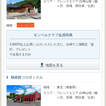
エリア
フレンドエリア 白神山地（鰺
ヶ沢、深浦、西目屋、弘前）
種類
ショッピング
モンベルクラブ会員特典
3,000円以上お買い上げいただいた方に、白神十二湖限定「提
灯」プレゼント
※会員さまのみ
地図を見る
物産館コロボックル
地域
東北（青森県）
エリア
フレンドエリア 白神山地（鰺
ヶ沢、深浦、西目屋、弘前）