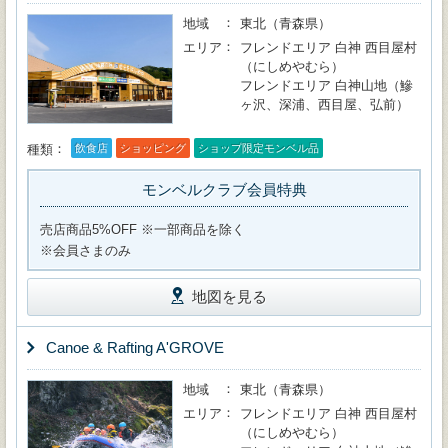
地域
東北（青森県）
エリア
フレンドエリア 白神 西目屋村
（にしめやむら）
フレンドエリア 白神山地（鰺
ヶ沢、深浦、西目屋、弘前）
種類
飲食店
ショッピング
ショップ限定モンベル品
モンベルクラブ会員特典
売店商品5%OFF ※一部商品を除く
※会員さまのみ
地図を見る
Canoe & Rafting A'GROVE
地域
東北（青森県）
エリア
フレンドエリア 白神 西目屋村
（にしめやむら）