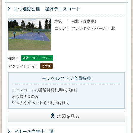
むつ運動公園 屋外テニスコート
地域
東北（青森県）
エリア
フレンドジオパーク 下北
種類
体験・ガイドツアー
アクティビティ
その他
モンベルクラブ会員特典
テニスコートの普通貸切利用料が無料
※会員さまのみ
※大会やイベントでの利用は除く
地図を見る
アオーネ白神十二湖