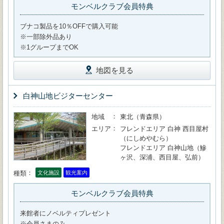
モンベルクラブ会員特典
ブナコ製品を10％OFFで購入可能
※一部除外品あり
※1グループまでOK
地図を見る
白神山地ビジターセンター
地域
東北（青森県）
エリア
フレンドエリア 白神 西目屋村
（にしめやむら）
フレンドエリア 白神山地（鰺
ヶ沢、深浦、西目屋、弘前）
種類
文化施設
観光案内
モンベルクラブ会員特典
来館者にノベルティプレゼント
※会員さまのみ