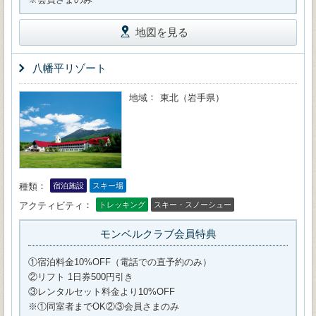
地図を見る
八幡平リゾート
地域
東北（岩手県）
種類
宿泊施設
スキー場
アクティビティ
トレッキング
スキー・スノーシュー
モンベルクラブ会員特典
①宿泊料金10%OFF（電話での直予約のみ）
②リフト 1日券500円引き
③レンタルセット料金より10%OFF
※①同室者までOK②③会員さまのみ