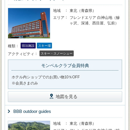
地域
東北（青森県）
エリア
フレンドエリア 白神山地（鰺
ヶ沢、深浦、西目屋、弘前）
種類
宿泊施設
スキー場
アクティビティ
スキー・スノーシュー
モンベルクラブ会員特典
ホテル内ショップでのお買い物10％OFF
※会員さまのみ
地図を見る
BBB outdoor guides
地域
東北（青森県）