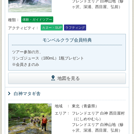
フレンドエリア 白神山地（鰺
ヶ沢、深浦、西目屋、弘前）
種類
体験・ガイドツアー
アクティビティ
カヌー・SUP
ラフティング
モンベルクラブ会員特典
ツアー参加の方、
リンゴジュース（180mL）1瓶プレゼント
※会員さまのみ
地図を見る
白神マタギ舎
地域
東北（青森県）
エリア
フレンドエリア 白神 西目屋村
（にしめやむら）
フレンドエリア 白神山地（鰺
ヶ沢、深浦、西目屋、弘前）