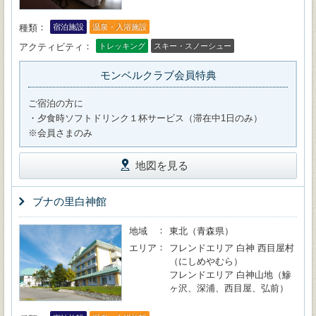
種類
宿泊施設
温泉・入浴施設
アクティビティ
トレッキング
スキー・スノーシュー
モンベルクラブ会員特典
ご宿泊の方に
・夕食時ソフトドリンク１杯サービス（滞在中1日のみ）
※会員さまのみ
地図を見る
ブナの里白神館
地域
東北（青森県）
エリア
フレンドエリア 白神 西目屋村
（にしめやむら）
フレンドエリア 白神山地（鰺
ヶ沢、深浦、西目屋、弘前）