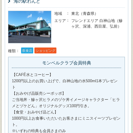
海の駅わんど
地域
東北（青森県）
エリア
フレンドエリア 白神山地（鰺
ヶ沢、深浦、西目屋、弘前）
種類
飲食店
ショッピング
モンベルクラブ会員特典
【CAFÉ水とコーヒー】
1200円以上のお買い上げで、白神山地の水500ml1本プレゼン
ト
【おみやげ品販売シーポッポ】
ご当地丼・鰺ヶ沢ヒラメのヅケ丼イメージキャラクター「ヒラ
メとヅケどん」オリジナルグッズ100円引き。
【食堂・おみやげ品どん】
1000円以上お食事いただいたお客さまにミニスイーツプレゼン
ト。
※いずれの特典も会員さまのみ