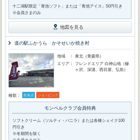
十二湖駅限定「青池ソフト」または「青池アイス」50円引き
※会員さまのみ
地図を見る
道の駅ふかうら かそせいか焼き村
地域
東北（青森県）
エリア
フレンドエリア 白神山地（鰺
ヶ沢、深浦、西目屋、弘前）
種類
飲食店
ショッピング
モンベルクラブ会員特典
ソフトクリーム（ソルティ・バニラ）または各種シェイク100
円引き
※冬期間を除く