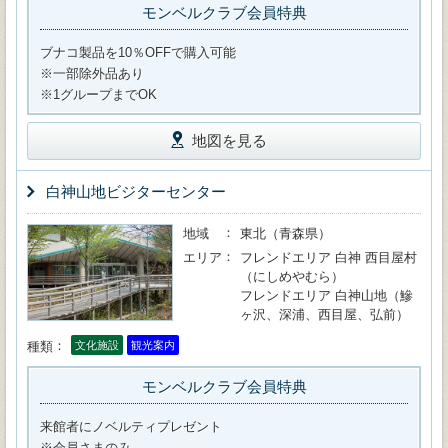
モンベルクラブ会員特典
ブナコ製品を10％OFFで購入可能
※一部除外品あり
※1グループまでOK
地図を見る
白神山地ビジターセンター
地域
東北（青森県）
エリア
フレンドエリア 白神 西目屋村
（にしめやむら）
フレンドエリア 白神山地（鰺
ヶ沢、深浦、西目屋、弘前）
種類
文化施設
観光案内
モンベルクラブ会員特典
来館者にノベルティプレゼント
※会員さまのみ