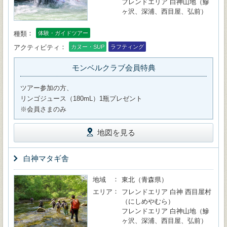
フレンドエリア 白神山地（鰺
ヶ沢、深浦、西目屋、弘前）
種類
体験・ガイドツアー
アクティビティ
カヌー・SUP
ラフティング
モンベルクラブ会員特典
ツアー参加の方、
リンゴジュース（180mL）1瓶プレゼント
※会員さまのみ
地図を見る
白神マタギ舎
地域
東北（青森県）
エリア
フレンドエリア 白神 西目屋村
（にしめやむら）
フレンドエリア 白神山地（鰺
ヶ沢、深浦、西目屋、弘前）