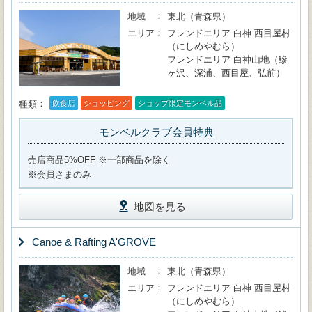
地域
東北（青森県）
エリア
フレンドエリア 白神 西目屋村
（にしめやむら）
フレンドエリア 白神山地（鰺
ヶ沢、深浦、西目屋、弘前）
種類
飲食店
ショッピング
ショップ限定モンベル品
モンベルクラブ会員特典
売店商品5%OFF ※一部商品を除く
※会員さまのみ
地図を見る
Canoe & Rafting A'GROVE
地域
東北（青森県）
エリア
フレンドエリア 白神 西目屋村
（にしめやむら）