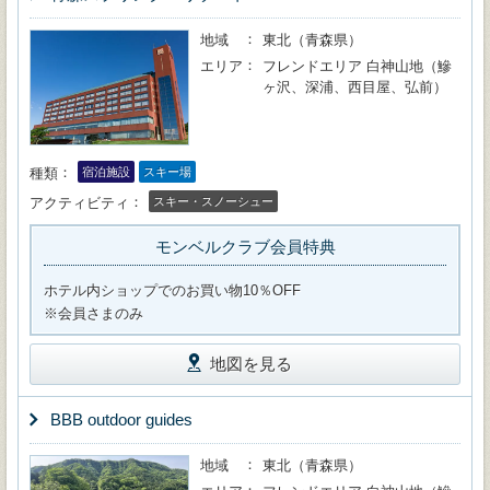
地域
東北（青森県）
エリア
フレンドエリア 白神山地（鰺
ヶ沢、深浦、西目屋、弘前）
種類
宿泊施設
スキー場
アクティビティ
スキー・スノーシュー
モンベルクラブ会員特典
ホテル内ショップでのお買い物10％OFF
※会員さまのみ
地図を見る
BBB outdoor guides
地域
東北（青森県）