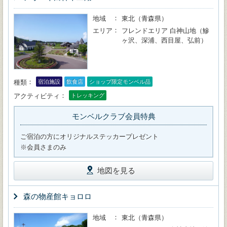
地域
東北（青森県）
エリア
フレンドエリア 白神山地（鰺
ヶ沢、深浦、西目屋、弘前）
種類
宿泊施設
飲食店
ショップ限定モンベル品
アクティビティ
トレッキング
モンベルクラブ会員特典
ご宿泊の方にオリジナルステッカープレゼント
※会員さまのみ
地図を見る
森の物産館キョロロ
地域
東北（青森県）