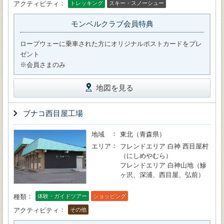
アクティビティ
トレッキング
スキー・スノーシュー
モンベルクラブ会員特典
ロープウェーに乗車された方にオリジナルポストカードをプレ
ゼント
※会員さまのみ
地図を見る
ブナコ西目屋工場
地域
東北（青森県）
エリア
フレンドエリア 白神 西目屋村
（にしめやむら）
フレンドエリア 白神山地（鰺
ヶ沢、深浦、西目屋、弘前）
種類
体験・ガイドツアー
ショッピング
アクティビティ
その他