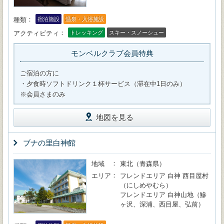
種類
宿泊施設
温泉・入浴施設
アクティビティ
トレッキング
スキー・スノーシュー
モンベルクラブ会員特典
ご宿泊の方に
・夕食時ソフトドリンク１杯サービス（滞在中1日のみ）
※会員さまのみ
地図を見る
ブナの里白神館
地域
東北（青森県）
エリア
フレンドエリア 白神 西目屋村
（にしめやむら）
フレンドエリア 白神山地（鰺
ヶ沢、深浦、西目屋、弘前）