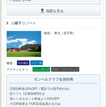
地図を見る
八幡平リゾート
地域
東北（岩手県）
種類
宿泊施設
スキー場
アクティビティ
トレッキング
スキー・スノーシュー
モンベルクラブ会員特典
①宿泊料金10%OFF（電話での直予約のみ）
②リフト 1日券500円引き
③レンタルセット料金より10%OFF
※①同室者までOK②③会員さまのみ