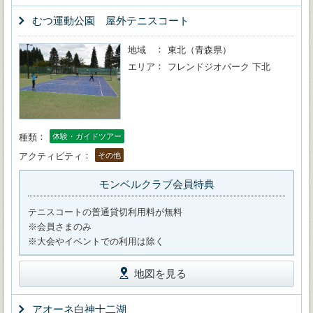
むつ運動公園 屋外テニスコート
地域
東北（青森県）
エリア
フレンドジオパーク 下北
種類
体験・ガイドツアー
アクティビティ
その他
モンベルクラブ会員特典
テニスコートの普通貸切利用料が無料
※会員さまのみ
※大会やイベントでの利用は除く
地図を見る
アオーネ白神十二湖