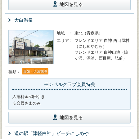
地図を見る
大白温泉
地域
東北（青森県）
エリア
フレンドエリア 白神 西目屋村
（にしめやむら）
フレンドエリア 白神山地（鰺
ヶ沢、深浦、西目屋、弘前）
種類
温泉・入浴施設
モンベルクラブ会員特典
入浴料金50円引き
※会員さまのみ
地図を見る
道の駅「津軽白神」ビーチにしめや