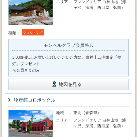
エリア
フレンドエリア 白神山地（鰺
ヶ沢、深浦、西目屋、弘前）
種類
ショッピング
モンベルクラブ会員特典
3,000円以上お買い上げいただいた方に、白神十二湖限定「提
灯」プレゼント
※会員さまのみ
地図を見る
物産館コロボックル
地域
東北（青森県）
エリア
フレンドエリア 白神山地（鰺
ヶ沢、深浦、西目屋、弘前）