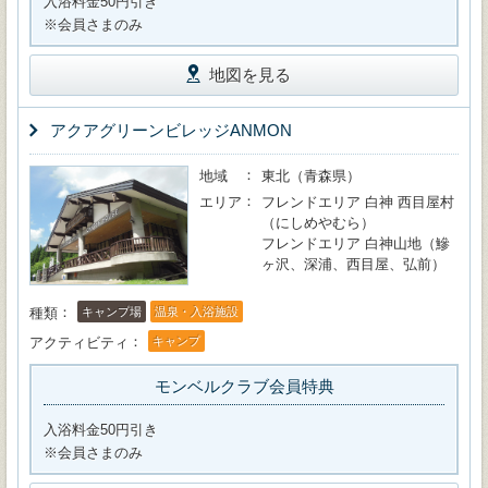
入浴料金50円引き
※会員さまのみ
地図を見る
アクアグリーンビレッジANMON
地域
東北（青森県）
エリア
フレンドエリア 白神 西目屋村
（にしめやむら）
フレンドエリア 白神山地（鰺
ヶ沢、深浦、西目屋、弘前）
種類
キャンプ場
温泉・入浴施設
アクティビティ
キャンプ
モンベルクラブ会員特典
入浴料金50円引き
※会員さまのみ