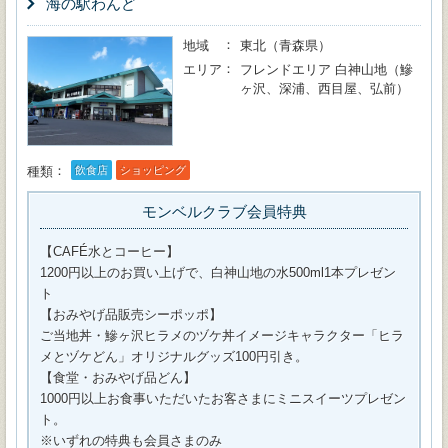
海の駅わんど
地域
東北（青森県）
エリア
フレンドエリア 白神山地（鰺
ヶ沢、深浦、西目屋、弘前）
種類
飲食店
ショッピング
モンベルクラブ会員特典
【CAFÉ水とコーヒー】
1200円以上のお買い上げで、白神山地の水500ml1本プレゼン
ト
【おみやげ品販売シーポッポ】
ご当地丼・鰺ヶ沢ヒラメのヅケ丼イメージキャラクター「ヒラ
メとヅケどん」オリジナルグッズ100円引き。
【食堂・おみやげ品どん】
1000円以上お食事いただいたお客さまにミニスイーツプレゼン
ト。
※いずれの特典も会員さまのみ