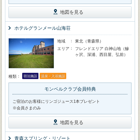
地図を見る
ホテルグランメール山海荘
地域
東北（青森県）
エリア
フレンドエリア 白神山地（鰺
ヶ沢、深浦、西目屋、弘前）
種類
宿泊施設
温泉・入浴施設
モンベルクラブ会員特典
ご宿泊のお客様にリンゴジュース1本プレゼント
※会員さまのみ
地図を見る
青森スプリング・リゾート