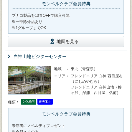
モンベルクラブ会員特典
ブナコ製品を10％OFFで購入可能
※一部除外品あり
※1グループまでOK
地図を見る
白神山地ビジターセンター
地域
東北（青森県）
エリア
フレンドエリア 白神 西目屋村
（にしめやむら）
フレンドエリア 白神山地（鰺
ヶ沢、深浦、西目屋、弘前）
種類
文化施設
観光案内
モンベルクラブ会員特典
来館者にノベルティプレゼント
※会員さまのみ