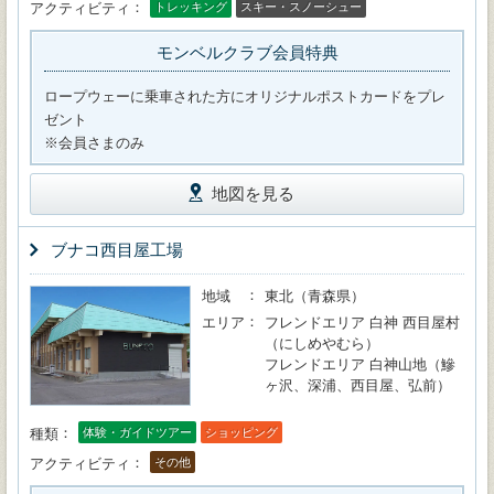
アクティビティ
トレッキング
スキー・スノーシュー
モンベルクラブ会員特典
ロープウェーに乗車された方にオリジナルポストカードをプレ
ゼント
※会員さまのみ
地図を見る
ブナコ西目屋工場
地域
東北（青森県）
エリア
フレンドエリア 白神 西目屋村
（にしめやむら）
フレンドエリア 白神山地（鰺
ヶ沢、深浦、西目屋、弘前）
種類
体験・ガイドツアー
ショッピング
アクティビティ
その他