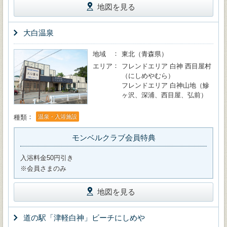
地図を見る
大白温泉
地域
東北（青森県）
エリア
フレンドエリア 白神 西目屋村
（にしめやむら）
フレンドエリア 白神山地（鰺
ヶ沢、深浦、西目屋、弘前）
種類
温泉・入浴施設
モンベルクラブ会員特典
入浴料金50円引き
※会員さまのみ
地図を見る
道の駅「津軽白神」ビーチにしめや