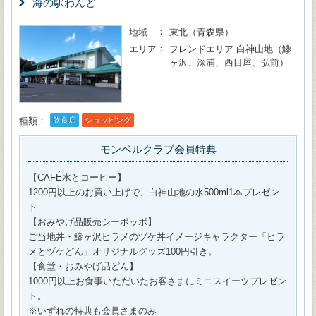
海の駅わんど
地域
東北（青森県）
エリア
フレンドエリア 白神山地（鰺
ヶ沢、深浦、西目屋、弘前）
種類
飲食店
ショッピング
モンベルクラブ会員特典
【CAFÉ水とコーヒー】
1200円以上のお買い上げで、白神山地の水500ml1本プレゼン
ト
【おみやげ品販売シーポッポ】
ご当地丼・鰺ヶ沢ヒラメのヅケ丼イメージキャラクター「ヒラ
メとヅケどん」オリジナルグッズ100円引き。
【食堂・おみやげ品どん】
1000円以上お食事いただいたお客さまにミニスイーツプレゼン
ト。
※いずれの特典も会員さまのみ