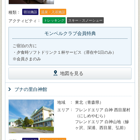
種類
宿泊施設
温泉・入浴施設
アクティビティ
トレッキング
スキー・スノーシュー
モンベルクラブ会員特典
ご宿泊の方に
・夕食時ソフトドリンク１杯サービス（滞在中1日のみ）
※会員さまのみ
地図を見る
ブナの里白神館
地域
東北（青森県）
エリア
フレンドエリア 白神 西目屋村
（にしめやむら）
フレンドエリア 白神山地（鰺
ヶ沢、深浦、西目屋、弘前）