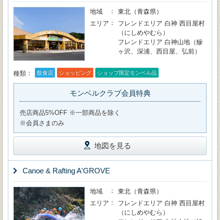
地域
東北（青森県）
エリア
フレンドエリア 白神 西目屋村
（にしめやむら）
フレンドエリア 白神山地（鰺
ヶ沢、深浦、西目屋、弘前）
種類
飲食店
ショッピング
ショップ限定モンベル品
モンベルクラブ会員特典
売店商品5%OFF ※一部商品を除く
※会員さまのみ
地図を見る
Canoe & Rafting A'GROVE
地域
東北（青森県）
エリア
フレンドエリア 白神 西目屋村
（にしめやむら）