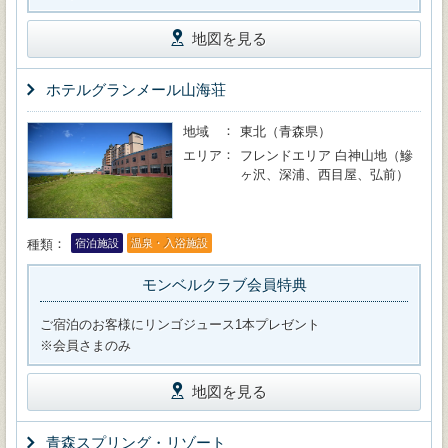
地図を見る
ホテルグランメール山海荘
地域
東北（青森県）
エリア
フレンドエリア 白神山地（鰺
ヶ沢、深浦、西目屋、弘前）
種類
宿泊施設
温泉・入浴施設
モンベルクラブ会員特典
ご宿泊のお客様にリンゴジュース1本プレゼント
※会員さまのみ
地図を見る
青森スプリング・リゾート