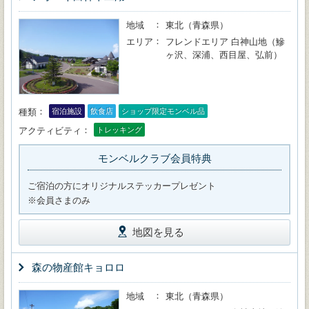
地域
東北（青森県）
エリア
フレンドエリア 白神山地（鰺
ヶ沢、深浦、西目屋、弘前）
種類
宿泊施設
飲食店
ショップ限定モンベル品
アクティビティ
トレッキング
モンベルクラブ会員特典
ご宿泊の方にオリジナルステッカープレゼント
※会員さまのみ
地図を見る
森の物産館キョロロ
地域
東北（青森県）