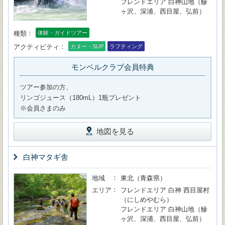
フレンドエリア 白神山地（鰺
ヶ沢、深浦、西目屋、弘前）
種類
体験・ガイドツアー
アクティビティ
カヌー・SUP
ラフティング
モンベルクラブ会員特典
ツアー参加の方、
リンゴジュース（180mL）1瓶プレゼント
※会員さまのみ
地図を見る
白神マタギ舎
地域
東北（青森県）
エリア
フレンドエリア 白神 西目屋村
（にしめやむら）
フレンドエリア 白神山地（鰺
ヶ沢、深浦、西目屋、弘前）