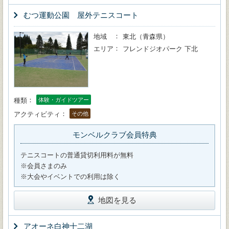
むつ運動公園 屋外テニスコート
地域
東北（青森県）
エリア
フレンドジオパーク 下北
種類
体験・ガイドツアー
アクティビティ
その他
モンベルクラブ会員特典
テニスコートの普通貸切利用料が無料
※会員さまのみ
※大会やイベントでの利用は除く
地図を見る
アオーネ白神十二湖