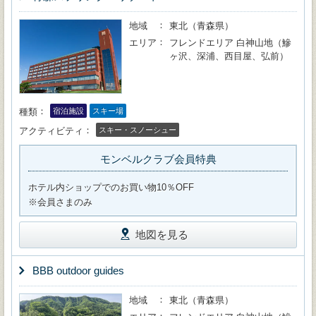
地域
東北（青森県）
エリア
フレンドエリア 白神山地（鰺
ヶ沢、深浦、西目屋、弘前）
種類
宿泊施設
スキー場
アクティビティ
スキー・スノーシュー
モンベルクラブ会員特典
ホテル内ショップでのお買い物10％OFF
※会員さまのみ
地図を見る
BBB outdoor guides
地域
東北（青森県）