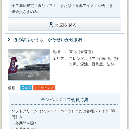
十二湖駅限定「青池ソフト」または「青池アイス」50円引き
※会員さまのみ
地図を見る
道の駅ふかうら かそせいか焼き村
地域
東北（青森県）
エリア
フレンドエリア 白神山地（鰺
ヶ沢、深浦、西目屋、弘前）
種類
飲食店
ショッピング
モンベルクラブ会員特典
ソフトクリーム（ソルティ・バニラ）または各種シェイク100
円引き
※冬期間を除く