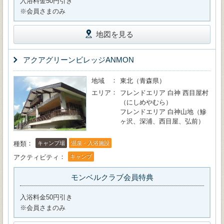
入浴料金50円引き
※会員さまのみ
地図を見る
アクアグリーンビレッジANMON
地域
東北（青森県）
エリア
フレンドエリア 白神 西目屋村
（にしめやむら）
フレンドエリア 白神山地（鰺
ヶ沢、深浦、西目屋、弘前）
種類
キャンプ場
温泉・入浴施設
アクティビティ
キャンプ
モンベルクラブ会員特典
入浴料金50円引き
※会員さまのみ