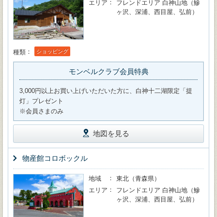
エリア
フレンドエリア 白神山地（鰺
ヶ沢、深浦、西目屋、弘前）
種類
ショッピング
モンベルクラブ会員特典
3,000円以上お買い上げいただいた方に、白神十二湖限定「提
灯」プレゼント
※会員さまのみ
地図を見る
物産館コロボックル
地域
東北（青森県）
エリア
フレンドエリア 白神山地（鰺
ヶ沢、深浦、西目屋、弘前）