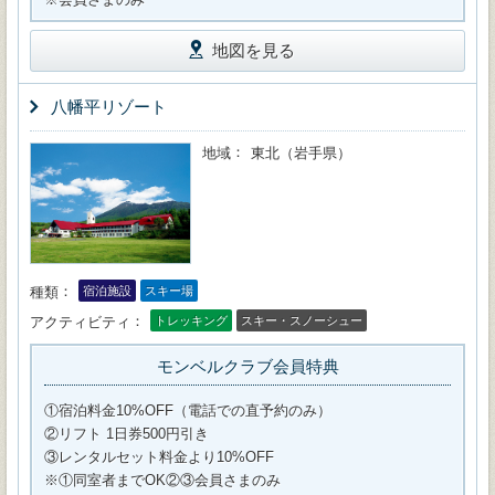
地図を見る
八幡平リゾート
地域
東北（岩手県）
種類
宿泊施設
スキー場
アクティビティ
トレッキング
スキー・スノーシュー
モンベルクラブ会員特典
①宿泊料金10%OFF（電話での直予約のみ）
②リフト 1日券500円引き
③レンタルセット料金より10%OFF
※①同室者までOK②③会員さまのみ