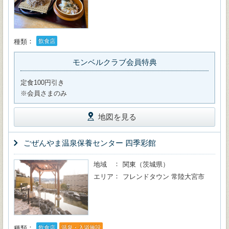
種類
飲食店
モンベルクラブ会員特典
定食100円引き
※会員さまのみ
地図を見る
ごぜんやま温泉保養センター 四季彩館
地域
関東（茨城県）
エリア
フレンドタウン 常陸大宮市
種類
飲食店
温泉・入浴施設