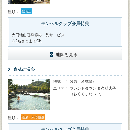
種類
飲食店
モンベルクラブ会員特典
大円地山荘季節の一品サービス
※2名さままでOK
地図を見る
森林の温泉
地域
関東（茨城県）
エリア
フレンドタウン 奥久慈大子
（おくくじだいご）
種類
温泉・入浴施設
モンベルクラブ会員特典