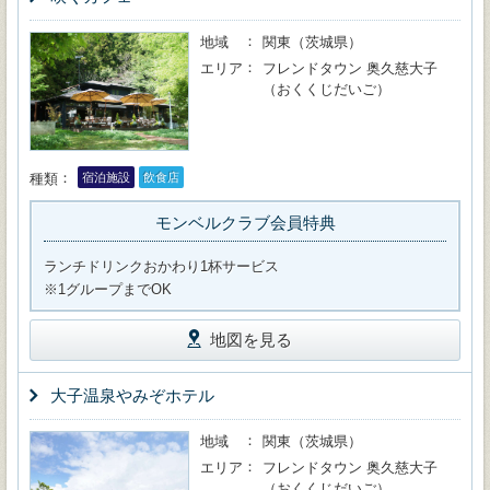
地域
関東（茨城県）
エリア
フレンドタウン 奥久慈大子
（おくくじだいご）
種類
宿泊施設
飲食店
モンベルクラブ会員特典
ランチドリンクおかわり1杯サービス
※1グループまでOK
地図を見る
大子温泉やみぞホテル
地域
関東（茨城県）
エリア
フレンドタウン 奥久慈大子
（おくくじだいご）