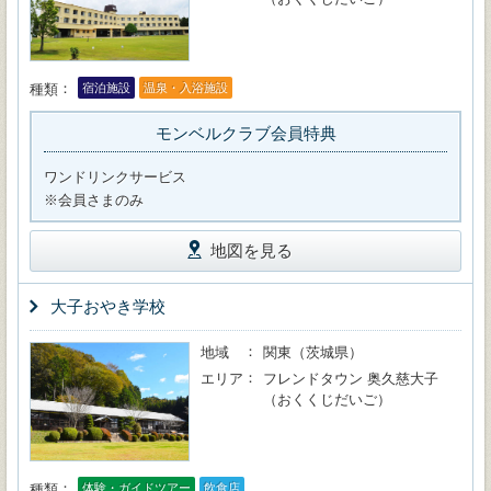
種類
宿泊施設
温泉・入浴施設
モンベルクラブ会員特典
ワンドリンクサービス
※会員さまのみ
地図を見る
大子おやき学校
地域
関東（茨城県）
エリア
フレンドタウン 奥久慈大子
（おくくじだいご）
種類
体験・ガイドツアー
飲食店