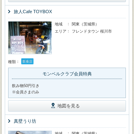
旅人Cafe TOYBOX
地域
関東（茨城県）
エリア
フレンドタウン 桜川市
種類
飲食店
モンベルクラブ会員特典
飲み物50円引き
※会員さまのみ
地図を見る
真壁うり坊
地域
関東（茨城県）