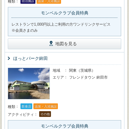
種類
宿泊施設
温泉・入浴施設
モンベルクラブ会員特典
レストランで1,000円以上ご利用の方ワンドリンクサービス
※会員さまのみ
地図を見る
ほっとパーク鉾田
地域
関東（茨城県）
エリア
フレンドタウン 鉾田市
種類
飲食店
温泉・入浴施設
アクティビティ
その他
モンベルクラブ会員特典