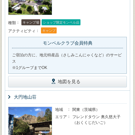
種類
キャンプ場
ショップ限定モンベル品
アクティビティ
キャンプ
モンベルクラブ会員特典
ご宿泊の方に、地元特産品（さしみこんにゃくなど）のサービ
ス
※1グループまでOK
地図を見る
大円地山荘
地域
関東（茨城県）
エリア
フレンドタウン 奥久慈大子
（おくくじだいご）