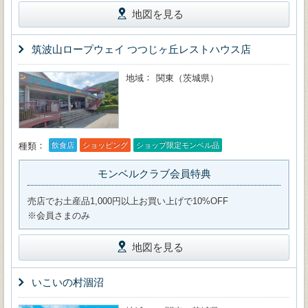
地図を見る
筑波山ロープウェイ つつじヶ丘レストハウス店
地域
関東（茨城県）
種類
飲食店
ショッピング
ショップ限定モンベル品
モンベルクラブ会員特典
売店でお土産品1,000円以上お買い上げで10%OFF
※会員さまのみ
地図を見る
いこいの村涸沼