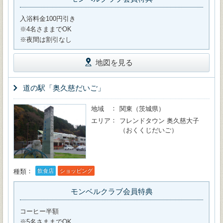
入浴料金100円引き
※4名さままでOK
※夜間は割引なし
地図を見る
道の駅「奥久慈だいご」
地域
関東（茨城県）
エリア
フレンドタウン 奥久慈大子
（おくくじだいご）
種類
飲食店
ショッピング
モンベルクラブ会員特典
コーヒー半額
※5名さままでOK