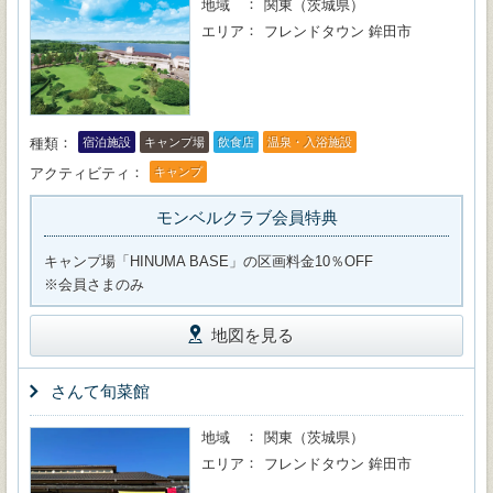
地域
関東（茨城県）
エリア
フレンドタウン 鉾田市
種類
宿泊施設
キャンプ場
飲食店
温泉・入浴施設
アクティビティ
キャンプ
モンベルクラブ会員特典
キャンプ場「HINUMA BASE」の区画料金10％OFF
※会員さまのみ
地図を見る
さんて旬菜館
地域
関東（茨城県）
エリア
フレンドタウン 鉾田市