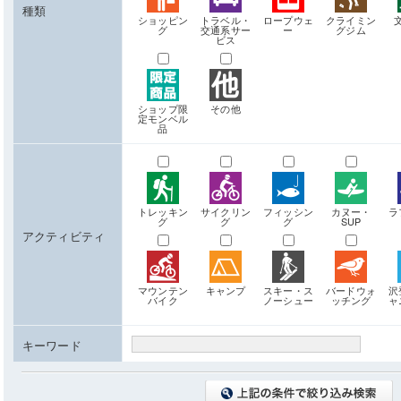
種類
ショッピン
トラベル・
ロープウェ
クライミン
グ
交通系サー
ー
グジム
ビス
ショップ限
その他
定モンベル
品
トレッキン
サイクリン
フィッシン
カヌー・
ラ
グ
グ
グ
SUP
アクティビティ
マウンテン
キャンプ
スキー・ス
バードウォ
沢
バイク
ノーシュー
ッチング
ャ
キーワード