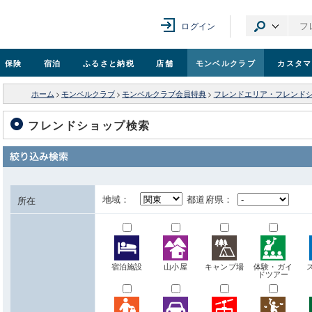
ログイン
保険
宿泊
ふるさと納税
店舗
モンベル
クラブ
カスタマ
ホーム
>
モンベルクラブ
>
モンベルクラブ会員特典
>
フレンドエリア・フレンド
フレンドショップ検索
地域：
都道府県：
所在
宿泊施設
山小屋
キャンプ場
体験・ガイ
ドツアー