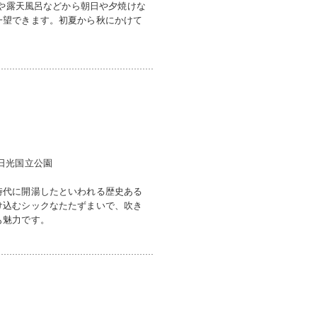
ーや露天風呂などから朝日や夕焼けな
一望できます。初夏から秋にかけて
日光国立公園
時代に開湯したといわれる歴史ある
け込むシックなたたずまいで、吹き
も魅力です。