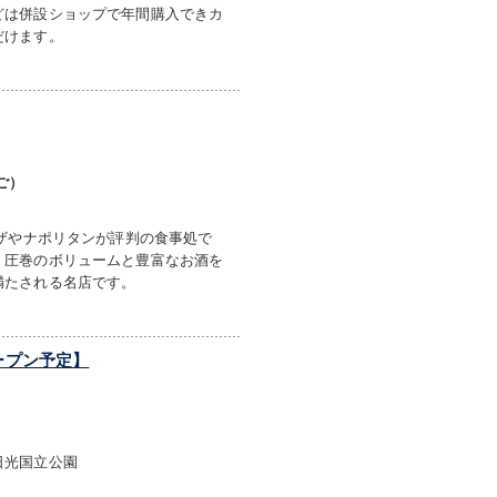
どは併設ショップで年間購入できカ
だけます。
ご）
ピザやナポリタンが評判の食事処で
、圧巻のボリュームと豊富なお酒を
満たされる名店です。
ープン予定】
日光国立公園