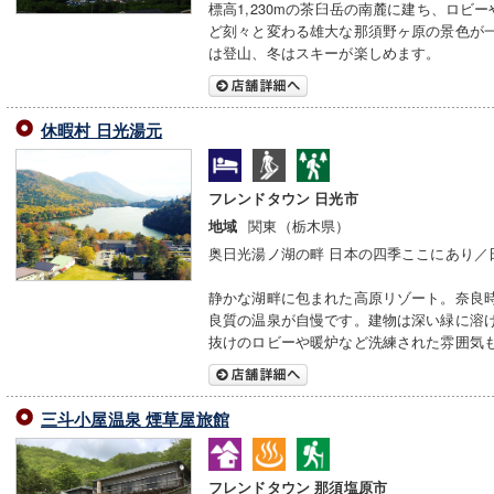
標高1,230mの茶臼岳の南麓に建ち、ロビ
ど刻々と変わる雄大な那須野ヶ原の景色が
は登山、冬はスキーが楽しめます。
休暇村 日光湯元
フレンドタウン 日光市
関東（栃木県）
地域
奥日光湯ノ湖の畔 日本の四季ここにあり／
静かな湖畔に包まれた高原リゾート。奈良
良質の温泉が自慢です。建物は深い緑に溶
抜けのロビーや暖炉など洗練された雰囲気
三斗小屋温泉 煙草屋旅館
フレンドタウン 那須塩原市