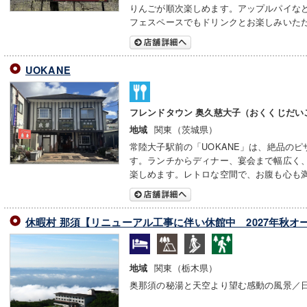
りんごが順次楽しめます。アップルパイな
フェスペースでもドリンクとお楽しみいた
UOKANE
フレンドタウン 奥久慈大子（おくくじだい
関東（茨城県）
地域
常陸大子駅前の「UOKANE」は、絶品の
す。ランチからディナー、宴会まで幅広く
楽しめます。レトロな空間で、お腹も心も
休暇村 那須【リニューアル工事に伴い休館中 2027年秋オ
関東（栃木県）
地域
奥那須の秘湯と天空より望む感動の風景／