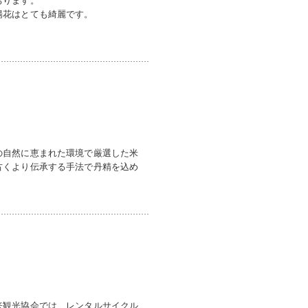
陽花はとても綺麗です。
の自然に恵まれた環境で厳選した米
古くより伝承する手法で丹精を込め
来観光協会では、レンタルサイクル