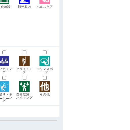
文化施設
観光案内
ヘルスケア
フティン
クライミン
マリンスポ
グ
グ
ーツ
登り・キ
自然散策・
その他
ニオニン
ハイキング
グ