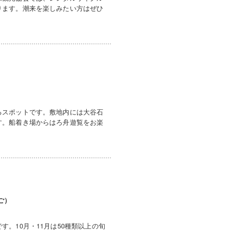
ります。潮来を楽しみたい方はぜひ
るスポットです。敷地内には大谷石
す。船着き場からはろ舟遊覧をお楽
ご）
。10月・11月は50種類以上の旬