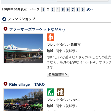
250件中30件表示
ページ
2
次へ
1
3
4
5
6
7
8
9
ファーマーズマーケットなだろう
フレンドタウン 鉾田市
関東（茨城県）
地域
“おいしい”が盛りだくさんのJAほこたの
でなく、各月のお得なイベントや、オリジ
ます。
Ride village ITAKO
フレンドタウン いたこ
関東（茨城県）
地域