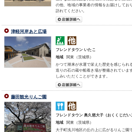
の他、地域の事業者の情報をお届けしてお
訪れてください。
津軽河岸あと広場
フレンドタウン いたこ
関東（茨城県）
地域
かつて潮来が水運で栄えた歴史を感じられ
造りの石の蔵や船着き場が整備されていま
しみいただくことができます。
藤田観光りんご園
フレンドタウン 奥久慈大子（おくくじだい
関東（茨城県）
地域
大子町浅川地区の丘の上に広がるりんご園です