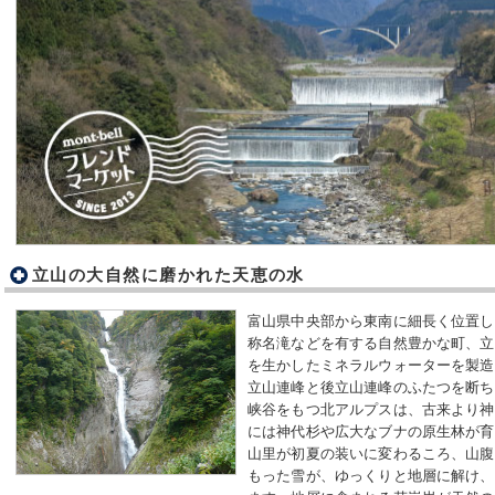
立山の大自然に磨かれた天恵の水
富山県中央部から東南に細長く位置し
称名滝などを有する自然豊かな町、立
を生かしたミネラルウォーターを製造
立山連峰と後立山連峰のふたつを断ち
峡谷をもつ北アルプスは、古来より神
には神代杉や広大なブナの原生林が育
山里が初夏の装いに変わるころ、山腹
もった雪が、ゆっくりと地層に解け、