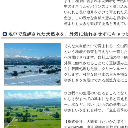
ます。地層に含まれる花崗岩が天然の
中のミネラルがバランスよく溶け込み
いわれる長い歳月をかけて育まれた天
念は、この豊かな自然の恵みを皆様の
何よりも大きな歓びであると考えてい
地中で洗練された天然水を、外気に触れさせずにキャッ
そんな大自然の中で育まれる「立山四
という地表の影響を与えない一貫した
へお届けされます。自社工場の地下約
外気に触れさせることなく直接汲み上
らに殺菌処理した後、クリーンルーム
グします。可能な限り水の旨みを損な
やさしさをお届けできる製造方法にこ
水は我々の生活のいたるところでなく
いしさがすべての基本になると言える
ー、氷など、おいしいものの基本はお
やさしいをあわせ持つ、「立山四季の
【株式会社 大観峯（だいかんぼう）
〒930-0248 富山県中新川郡立山町野村