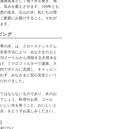
濾過装置として地下水を磨き、地
、旨みを蓄えさせます。100年とも
恵の名水、立山の水。私たちの理
ご家庭にお届けすること。それが
ます。
ピング
季の水」は、クローズドシステム
生産方法により、みなさまのもと
70メートルから滞留する天然水を
げ、ミクロフィルターで濾過。さ
内でボトルに充填し、キャッピン
わず、みなさまに安心安全という
だわりました。
てはならないものであり、水のお
でしょう。料理やお茶、コーヒ
いしい水を使うこと。おいしいと
水」をどうぞお楽しみください。
】
173-1