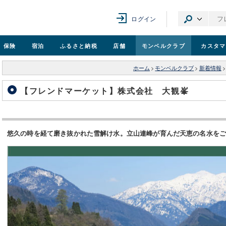
ログイン
保険
宿泊
ふるさと納税
店舗
モンベル
クラブ
カスタマ
ホーム
>
モンベルクラブ
>
新着情報
>
【フレンドマーケット】株式会社 大観峯
悠久の時を経て磨き抜かれた雪解け水。立山連峰が育んだ天恵の名水を