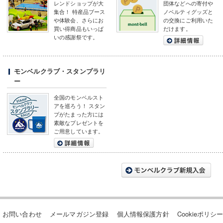
レンドショップが大
団体などへの寄付や
集合！ 特産品ブース
ノベルティグッズと
や体験会、さらにお
の交換にご利用いた
買い得商品もいっぱ
だけます。
いの感謝祭です。
モンベルクラブ・スタンプラリ
ー
全国のモンベルスト
アを巡ろう！ スタン
プがたまった方には
素敵なプレゼントを
ご用意しています。
お問い合わせ
メールマガジン登録
個人情報保護方針
Cookieポリシ