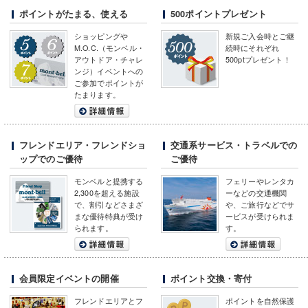
ポイントがたまる、使える
500ポイントプレゼント
ショッピングや
新規ご入会時とご継
M.O.C.（モンベル・
続時にそれぞれ
アウトドア・チャレ
500ptプレゼント！
ンジ）イベントへの
ご参加でポイントが
たまります。
フレンドエリア・フレンドショ
交通系サービス・トラベルでの
ップでのご優待
ご優待
モンベルと提携する
フェリーやレンタカ
2,300を超える施設
ーなどの交通機関
で、割引などさまざ
や、ご旅行などでサ
まな優待特典が受け
ービスが受けられま
られます。
す。
会員限定イベントの開催
ポイント交換・寄付
フレンドエリアとフ
ポイントを自然保護