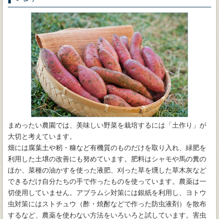
まめったい農園では、美味しい野菜を栽培するには「土作り」が
大切と考えています。
畑には腐葉土や籾・糠など有機質のものだけを取り入れ、緑肥を
利用した土壌の改善にも努めています。肥料はシャモや馬の糞の
ほか、菜種の油かすを使った液肥、刈った草を燻した草木灰など
できるだけ自分たちの手で作ったものを使っています。農薬は一
切使用していません。アブラムシ対策には銀紙を利用し、ヨトウ
虫対策にはストチュウ（酢・焼酎などで作った防虫液剤）を散布
するなど、農薬を使わない方法をいろいろと試しています。害虫