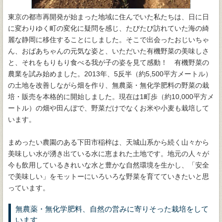
東京の都市再開発が始まった地域に住んでいた私たちは、日に日
に変わりゆく町の変化に疑問を感じ、たびたび訪れていた海の綺
麗な静岡に移住することにしました。そこで出会ったおじいちゃ
ん、おばあちゃんの元気な姿と、いただいた有機野菜の美味しさ
と、それをもりもり食べる我が子の姿を見て感動！ 有機野菜の
農業を試み始めました。2013年、5反半（約5,500平方メートル）
の土地を改善しながら畑を作り、無農薬・無化学肥料の野菜の栽
培・販売を本格的に開始しました。現在は1町歩（約10,000平方メ
ートル）の畑や田んぼで、野菜だけでなくお米や小麦も栽培して
います。
まめったい農園のある下田市稲梓は、天城山系から続く山々から
美味しい水が湧き出ている水に恵まれた土地です。地元の人々が
今も飲用しているきれいな水と豊かな自然環境を生かし、「安全
で美味しい」をモットーにいろいろな野菜を育てていきたいと思
っています。
無農薬・無化学肥料、自然の営みに寄りそった栽培をして
います