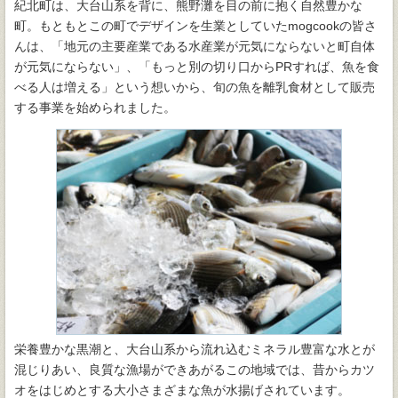
紀北町は、大台山系を背に、熊野灘を目の前に抱く自然豊かな
町。もともとこの町でデザインを生業としていたmogcookの皆さ
んは、「地元の主要産業である水産業が元気にならないと町自体
が元気にならない」、「もっと別の切り口からPRすれば、魚を食
べる人は増える」という想いから、旬の魚を離乳食材として販売
する事業を始められました。
栄養豊かな黒潮と、大台山系から流れ込むミネラル豊富な水とが
混じりあい、良質な漁場ができあがるこの地域では、昔からカツ
オをはじめとする大小さまざまな魚が水揚げされています。