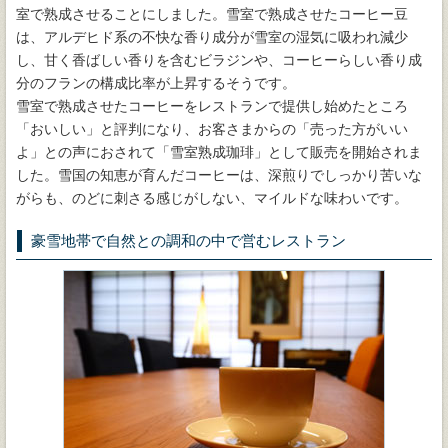
室で熟成させることにしました。雪室で熟成させたコーヒー豆
は、アルデヒド系の不快な香り成分が雪室の湿気に吸われ減少
し、甘く香ばしい香りを含むビラジンや、コーヒーらしい香り成
分のフランの構成比率が上昇するそうです。
雪室で熟成させたコーヒーをレストランで提供し始めたところ
「おいしい」と評判になり、お客さまからの「売った方がいい
よ」との声におされて「雪室熟成珈琲」として販売を開始されま
した。雪国の知恵が育んだコーヒーは、深煎りでしっかり苦いな
がらも、のどに刺さる感じがしない、マイルドな味わいです。
豪雪地帯で自然との調和の中で営むレストラン