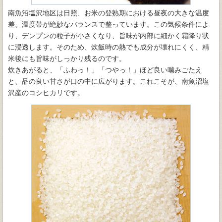
南魚沼塩沢地区は日照、お米の登熟期における昼夜の大きな温度
差、温度帯が絶妙なバランスで整っています。この気候条件によ
り、デンプンの粒子が小さくなり、旨味が内部に細かく霜降り状
に浸透します。そのため、炊飯時の熱でも成分が壊れにくく、精
米後にも旨味がしっかり残るのです。
炊きあがると、「ふわっ！」「つやっ！」ほど良い噛みごたえ
と、品の良い甘さが口の中に広がります。これこそが、南魚沼塩
沢産のコシヒカリです。