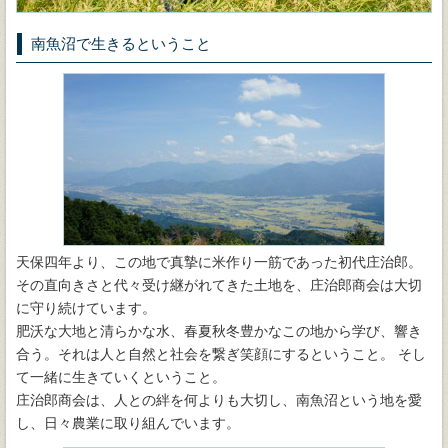
南魚沼で生きるということ
天保四年より、この地で真摯に米作り一筋であった初代庄治郎。
その直向きさと代々受け継がれてきた土地を、庄治郎商会は大切
に守り続けています。
肥沃な大地と清らかな水、春夏秋冬豊かなこの地から学び、響き
合う。それは人と自然と社会を繋ぎ笑顔にするということ。 そし
て一緒に生きていくということ。
庄治郎商会は、人との絆を何よりも大切し、南魚沼という地を愛
し、日々農業に取り組んでいます。