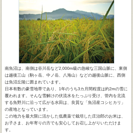
南魚沼は、南側は谷川岳など2,000m級の急峻な三国山脈に、東側
は越後三山（駒ヶ岳、中ノ岳、八海山）などの越後山脈に、西側
は魚沼丘陵に囲まれています。
日本有数の豪雪地帯であり、1年のうち3カ月間程度は約2mの雪に
覆われます。そんな雪解けの伏流水をたっぷり受け、管内を北流
する魚野川に沿って広がる水田は、良質な「魚沼産コシヒカリ」
の産地となっています。
この地力を最大限に活かした低農薬で栽培した庄治郎のお米は、
お子さま、お年寄りの方でも安心してお召し上がりいただけま
す。