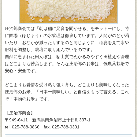
庄治郎商会では「朝は稲に足音を聞かせる」をモットーにし、特
に圃場（ほじょう）の水管理は徹底しています。人間がのどが渇
いたり、おなかが減ったりするのと同じように、稲姿を見て水や
肥料を調整し、栽培に取り組んでいるのです。
自然に恵まれた田んぼは、粘土質でぬかるみやすく田植えや管理
はどこよりも苦労します。そんな庄治郎のお米は、低農薬栽培で
安心・安全です。
どこよりも愛情を受け粘り強く育ち、どこよりも美味しくなった
庄治郎のお米。「日本一美味しい」と自信をもって言える、これ
ぞ「本物のお米」です。
【庄治郎商会】
〒949-6411 新潟県南魚沼市上十日町337-1
tel. 025-788-0866 fax. 025-788-0301