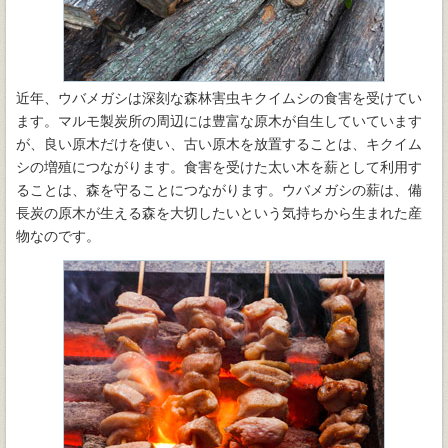
近年、ウバメガシは深刻な森林害虫キクイムシの食害を受けてい
ます。マルモ製炭所の周辺には豊富な原木が自生していています
が、良い原木だけを使い、古い原木を放置することは、キクイム
シの増殖につながります。食害を受けた太い木を薪として利用す
ることは、森を守ることにつながります。ウバメガシの薪は、備
長炭の原木が生える森を大切したいという気持ちから生まれた産
物なのです。