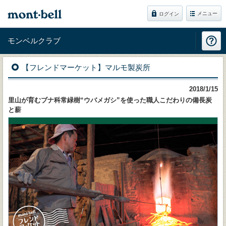
メニュー
ログイン
モンベルクラブ
【フレンドマーケット】マルモ製炭所
2018/1/15
里山が育むブナ科常緑樹“ウバメガシ”を使った職人こだわりの備長炭
と薪