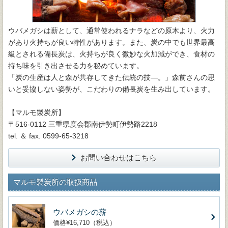
ウバメガシは薪として、通常使われるナラなどの原木より、火力
があり火持ちが良い特性があります。また、炭の中でも世界最高
級とされる備長炭は、火持ちが良く微妙な火加減ができ、食材の
持ち味を引き出させる力を秘めています。
「炭の生産は人と森が共存してきた伝統の技―。」森前さんの思
いと妥協しない姿勢が、こだわりの備長炭を生み出しています。
【マルモ製炭所】
〒516-0112 三重県度会郡南伊勢町伊勢路2218
tel. ＆ fax. 0599-65-3218
お問い合わせはこちら
マルモ製炭所の取扱商品
ウバメガシの薪
価格¥16,710（税込）