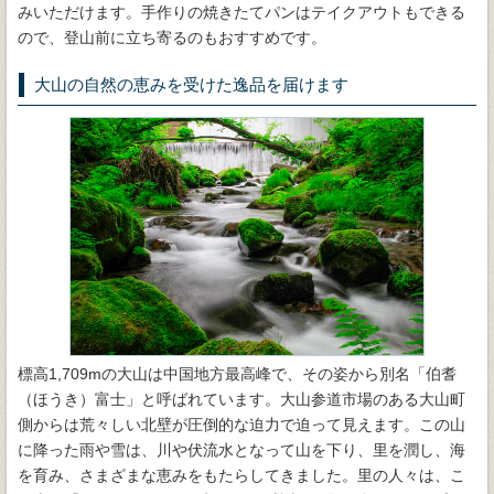
みいただけます。手作りの焼きたてパンはテイクアウトもできる
ので、登山前に立ち寄るのもおすすめです。
大山の自然の恵みを受けた逸品を届けます
標高1,709mの大山は中国地方最高峰で、その姿から別名「伯耆
（ほうき）富士」と呼ばれています。大山参道市場のある大山町
側からは荒々しい北壁が圧倒的な迫力で迫って見えます。この山
に降った雨や雪は、川や伏流水となって山を下り、里を潤し、海
を育み、さまざまな恵みをもたらしてきました。里の人々は、こ