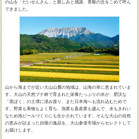
の山を「だいせんさん」と親しみと感謝、畏敬の念をこめて呼ん
できました。
山から海までが近い大山山麓の地域は、山海の幸に恵まれていま
す。大山の天然ブナ林で育まれた栄養たっぷりの水が、肥沃な
「黒ぼく」の土壌に浸み渡り、また日本海へも流れ込むためで
す。野菜も果物もよく育ち、漁業も畜産業も盛んで、水もきれい
なため地ビールづくりにも生かされています。そんな大山の自然
の恵みが詰まった自慢の逸品を、大山参道市場からセレクトして
お届けします。