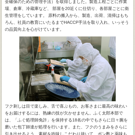
全確保のための管理手法）を取得しました。製造工程ごとに作業
場、倉庫、冷蔵庫など、 部屋を20近くに仕切り、各部屋ごとに衛
生管理をしています。 原料の搬入から、製造、出荷、清掃はもち
ろん、社員の教育にいたるまでHACCP手法を取り入れ、いっそう
の品質向上を心がけています。
フク刺しは目で楽しみ、舌で喜ぶもの。お客さまに最高の味わい
をお届けするには、熟練の技が欠かせません。ふく太郎本部で
は、「ふぐ処理師免許」を保持する18名の中でもさらに日々腕を
磨いた包丁師達が処理を行います。また、フクのうまみをさらに
引き出せるよう、素材を吟味しこだわり抜いて、ポン酢と薬味も