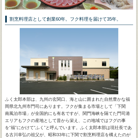
割烹料理店として創業60年。フク料理を届けて35年。
ふく太郎本部は、九州の玄関口、海と山に囲まれた自然豊かな福
岡県北九州市門司にあります。フクが集まる市場として「下関
南風泊市場」が全国的にも有名ですが、関門海峡を隔てた門司港
エリアもフクの産地として昔から栄え、この地域ではフグの事
を“福”にかけて“ふく”と呼んでいます。ふく太郎本部は現社長であ
る古川幸弘の祖父が、昭和33年に下関で割烹料理店を構えたのが