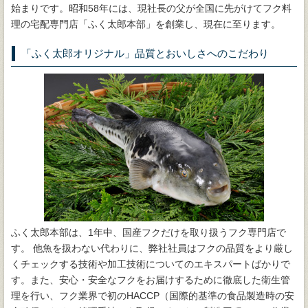
始まりです。昭和58年には、現社長の父が全国に先がけてフク料
理の宅配専門店「ふく太郎本部」を創業し、現在に至ります。
「ふく太郎オリジナル」品質とおいしさへのこだわり
ふく太郎本部は、1年中、国産フクだけを取り扱うフク専門店で
す。 他魚を扱わない代わりに、弊社社員はフクの品質をより厳し
くチェックする技術や加工技術についてのエキスパートばかりで
す。また、安心・安全なフクをお届けするために徹底した衛生管
理を行い、フク業界で初のHACCP（国際的基準の食品製造時の安