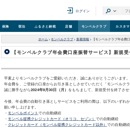
ログイン
保険
宿泊
ふるさと納税
店舗
モンベル
クラブ
カスタマ
ホーム
>
モンベルクラブ
>
新着情報
>
【モンベルクラブ年会費
【モンベルクラブ年会費口座振替サービス】新規受
平素よりモンベルクラブをご愛顧いただき、誠にありがとうございます
年会費を、ご登録の口座からお引き落としさせていただく「モンベルク
誠に勝手ながら
をもちまして、新規受付を終了させ
2024年9月30日（月）
今後、年会費の自動引き落としサービスをご利用の際は、以下のいずれ
願い申し上げます。
・
モンベルポイント
での自動継続
・
モンベル提携クレジットカード（オリコ、セゾン）
での自動継続
・
クレジットカード（モンベル提携クレジットカード以外）
での自動継