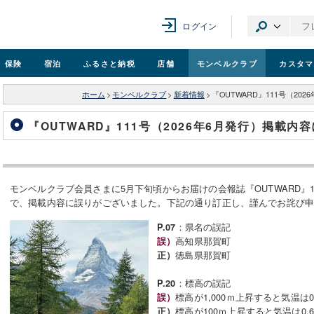
ログイン
保険
宿泊
ふるさと納税
店舗
モンベル
クラブ
カスタマ
ホーム
>
モンベルクラブ
>
新着情報
>
『OUTWARD』111号（2
『OUTWARD』111号（2026年6月発行）掲載
モンベルクラブ会員さまに5月下旬頃からお届けの会報誌『OUTWARD』11
で、掲載内容に誤りがございました。下記の通り訂正し、謹んでお詫び
：県名の誤記
P.07
高知県那賀町
誤）
徳島県那賀町
正）
：標高の誤記
P.20
標高が1,000ｍ上昇すると気温は0
誤）
標高が100ｍ上昇すると気温は0.
正）