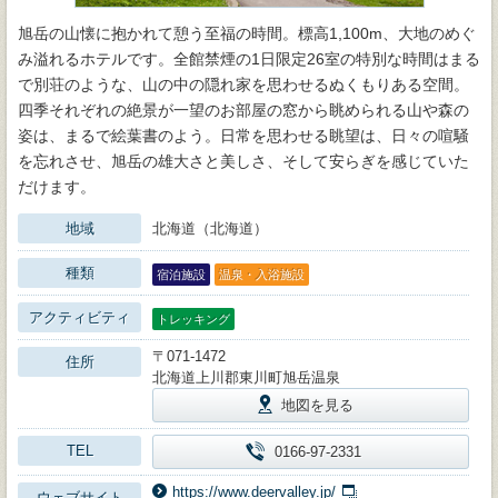
旭岳の山懐に抱かれて憩う至福の時間。標高1,100m、大地のめぐ
み溢れるホテルです。全館禁煙の1日限定26室の特別な時間はまる
で別荘のような、山の中の隠れ家を思わせるぬくもりある空間。
四季それぞれの絶景が一望のお部屋の窓から眺められる山や森の
姿は、まるで絵葉書のよう。日常を思わせる眺望は、日々の喧騒
を忘れさせ、旭岳の雄大さと美しさ、そして安らぎを感じていた
だけます。
地域
北海道（北海道）
種類
宿泊施設
温泉・入浴施設
アクティビティ
トレッキング
〒071-1472
住所
北海道上川郡東川町旭岳温泉
地図を見る
TEL
0166-97-2331
https://www.deervalley.jp/
ウェブサイト