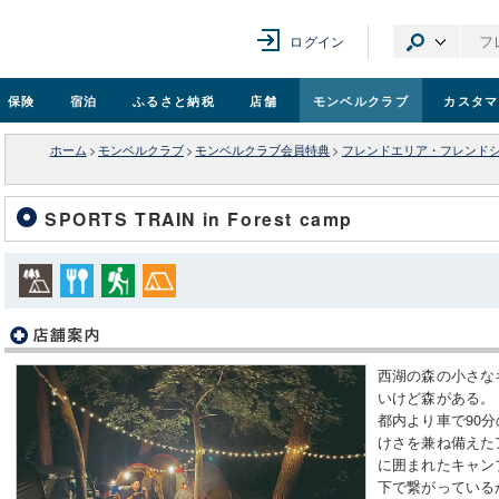
ログイン
保険
宿泊
ふるさと納税
店舗
モンベル
クラブ
カスタマ
ホーム
>
モンベルクラブ
>
モンベルクラブ会員特典
>
フレンドエリア・フレンド
SPORTS TRAIN in Forest camp
西湖の森の小さな
いけど森がある。
都内より車で90
けさを兼ね備えた
に囲まれたキャン
下で繋がっている