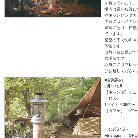
を持っています。
場内は豊かな緑に
やキャンピングカ
周辺にはハイキン
豊富にあり、自然
ています。
星空の下でのキャ
体験です。
自然と共に過ごす
の場所です。
心身共にリフレッ
ひお越しください
■営業案内
3月〜12月
【キャンプ】チェッ
ト11:00
1サイト￥3500〜
【カフェ】11:00
＜公式SNS＞
■Instagram：
SPOR