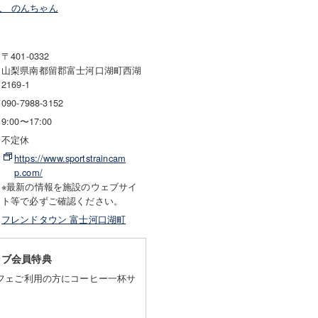
人 のんちゃん
〒401-0332
山梨県南都留郡富士河口湖町西湖
2169-1
090-7988-3152
9:00〜17:00
不定休
https://www.sportstraincam
p.com/
※最新の情報を施設のウェブサイ
ト等で必ずご確認ください。
フレンドタウン 富士河口湖町
ラブ会員特典
フェご利用の方にコーヒー一杯サ