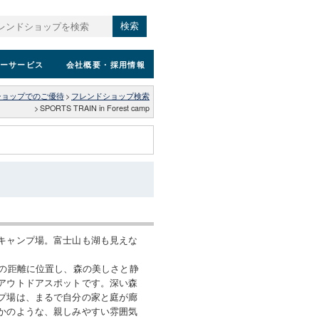
検索
ーサービス
会社概要
・採用情報
ショップでのご優待
>
フレンドショップ検索
>
SPORTS TRAIN in Forest camp
キャンプ場。富士山も湖も見えな
分の距離に位置し、森の美しさと静
アウトドアスポットです。深い森
プ場は、まるで自分の家と庭が廊
かのような、親しみやすい雰囲気