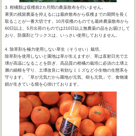
3. 柑橘類は収穫前2カ月間の農薬散布を行いません。
果実の残留農薬を抑えるには最終散布から収穫までの期間を長く
取ることが一番大切です。10月収穫のものでも最終農薬散布から
60日以上、5月出荷のものでは210日以上無農薬の品をお届けして
おり、防腐剤とワックスは、いっさい使用しておりません。
4. 除草剤を極力使用しない草生（そうせい）栽培。
除草剤を使用しないと園地は草が生えますが、草は直射日光で土
壌が高温になることを防ぎ、高品質の柑橘の栽培に必須の土壌上
層の細根を守り、土壌改良に有効なミミズなど小生物の生態系を
守ります。「草が元気だから園地が元気、樹も元気」で、食物連
鎖が生きている畑を心掛けております。