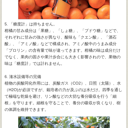
5. 「糖度計」は持ちません。
柑橘の甘み成分は「果糖」、「しょ糖」、「ブドウ糖」などで、
それぞれに甘みの強さが異なり、酸味も「クエン酸」、「酒石
酸」、「アミノ酸」などで構成され、アミノ酸中のうまみ成分
「プロリン」の含有量で味が違ってきます。柑橘の味は成分だけ
でなく、果肉の固さや果汁歩合にも大きく影響されので、果物の
味は「糖度計」では計れません。
6. 潅水設備等の完備
植物の炭酸同化作用には、炭酸ガス（CO2）、日照（太陽）、水
（H2O)が必須ですが、栽培者の力が及ぶのは水だけ。四季を通し
て極端な乾燥を避け、リン酸などの大切な養分吸収を行う「細
根」を守ります。細根を守ることで、養分の吸収が良くなり、樹
の体調を維持できます。