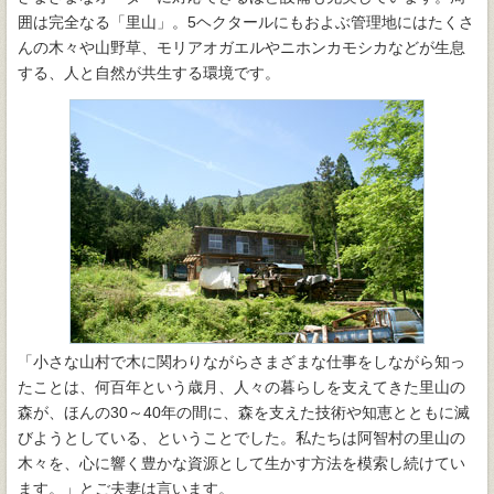
囲は完全なる「里山」。5ヘクタールにもおよぶ管理地にはたくさ
んの木々や山野草、モリアオガエルやニホンカモシカなどが生息
する、人と自然が共生する環境です。
「小さな山村で木に関わりながらさまざまな仕事をしながら知っ
たことは、何百年という歳月、人々の暮らしを支えてきた里山の
森が、ほんの30～40年の間に、森を支えた技術や知恵とともに滅
びようとしている、ということでした。私たちは阿智村の里山の
木々を、心に響く豊かな資源として生かす方法を模索し続けてい
ます。」とご夫妻は言います。