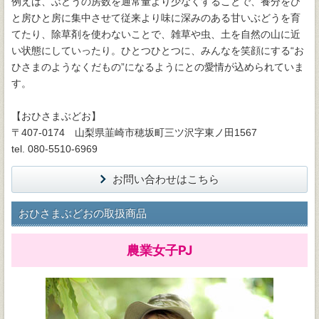
例えば、ぶどうの房数を通常量より少なくすることで、養分をひ
と房ひと房に集中させて従来より味に深みのある甘いぶどうを育
てたり、除草剤を使わないことで、雑草や虫、土を自然の山に近
い状態にしていったり。ひとつひとつに、みんなを笑顔にする“お
ひさまのようなくだもの”になるようにとの愛情が込められていま
す。
【おひさまぶどお】
〒407-0174 山梨県韮崎市穂坂町三ツ沢字東ノ田1567
tel. 080-5510-6969
お問い合わせはこちら
おひさまぶどおの取扱商品
農業女子PJ