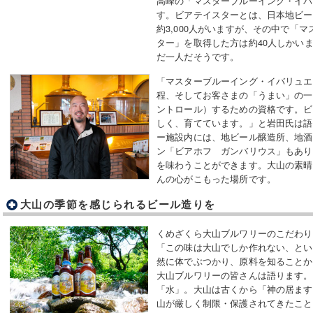
高峰の「マスターブルーイング・イバ
す。ビアテイスターとは、日本地ビー
約3,000人がいますが、その中で「
ター」を取得した方は約40人しかい
だ一人だそうです。
「マスターブルーイング・イバリュエ
程、そしてお客さまの「うまい」の一
ントロール）するための資格です。ビ
しく、育てています。」と岩田氏は語
ー施設内には、地ビール醸造所、地酒
ン「ビアホフ ガンバリウス」もあり
を味わうことができます。大山の素晴
んの心がこもった場所です。
大山の季節を感じられるビール造りを
くめざくら大山ブルワリーのこだわり
「この味は大山でしか作れない、とい
然に体でぶつかり、原料を知ることか
大山ブルワリーの皆さんは語ります。
「水」。大山は古くから「神の居ます
山が厳しく制限・保護されてきたこと