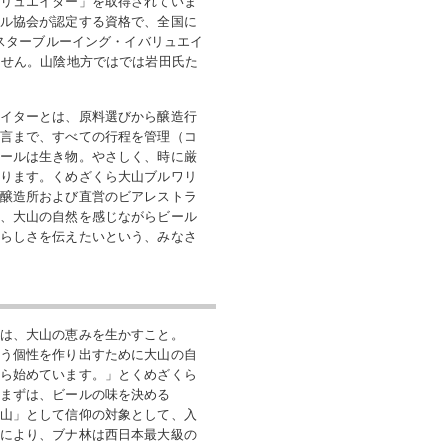
リュエイター」を取得されていま
ル協会が認定する資格で、全国に
マスターブルーイング・イバリュエイ
ません。山陰地方ではでは岩田氏た
イターとは、原料選びから醸造行
言まで、すべての行程を管理（コ
ールは生き物。やさしく、時に厳
ります。くめざくら大山ブルワリ
醸造所および直営のビアレストラ
、大山の自然を感じながらビール
らしさを伝えたいという、みなさ
は、大山の恵みを生かすこと。
う個性を作り出すために大山の自
ら始めています。」とくめざくら
まずは、ビールの味を決める
山」として信仰の対象として、入
により、ブナ林は西日本最大級の