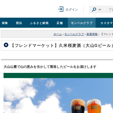
ログイン
保険
宿泊
ふるさと納税
店舗
モンベル
クラブ
カスタマ
ホーム
>
モンベルクラブ
>
新着情報
>
【フレン
【フレンドマーケット】久米桜麦酒（大山Gビール
大山山麓で山の恵みを生かして製造したビールをお届けします