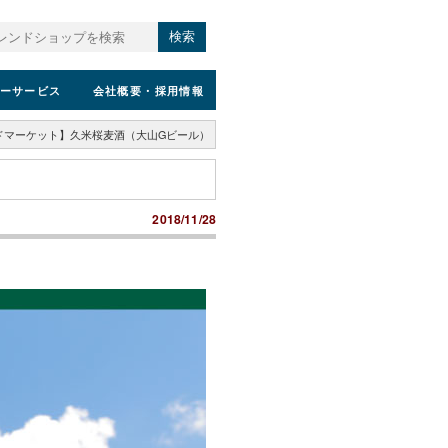
検索
ーサービス
会社概要
・採用情報
ドマーケット】久米桜麦酒（大山Gビール）
）
2018/11/28