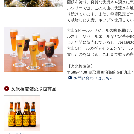
面積を誇り、良質な伏流水や湧水に恵
ルワリーでは、この大山の伏流水を地
り続けています。また、季節限定ビー
て栽培した大麦、ホップを使用してい
大山Gビールオリジナルの味を届けよ
ルスナーやペールエールなど定番4種
ると年間に販売しているビールは約30
大山Gビールのヴァイツェンがワール
賞したのをはじめ、これまで数々の審
【久米桜麦酒】
〒689-4108 鳥取県西伯郡伯耆町丸山17
お問い合わせはこちら
久米桜麦酒の取扱商品