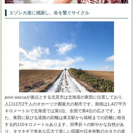
エゾシカ達に感謝し、命を繋ぐサイクル
poro waccaが拠点とする北見市は北海道の東部に位置しており、
人口12万2千人のオホーツク圏最大の都市です。面積は1,427平方
キロメートルで北海道では第1位、全国で第4位の広さです。ま
た、東西に延びる道路の距離は東京駅から箱根までの距離に相当
する約110キロメートルあります。四季折々の鮮やかな自然があ
り、タマネギで有名な広大で美しい田園や日本有数のホタテの産