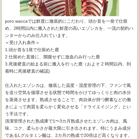
poro waccaでは鮮度に徹底的にこだわり、頭か首を一発で仕留
め、2時間以内に搬入された鮮度の高いエゾシカを、一流の契約ハ
ンターからのみ仕入れています。
＝受け入れ条件＝
1.頭か首を1発で仕留めた鹿
2.仕留めた直後に、開腹せずに放血のみ行った鹿
3.死後硬直の始まる前に搬入を行った鹿（およそ 2 時間以内、到
着時に死後硬直の確認)
仕入れたエゾシカは、徹底した温度・湿度管理の下、ファンで風
を送り空気を循環させる状態で時間をかけてゆっくりと肉の水分
を蒸発させます。熟成させることで、肉自体が持つ酵素などの働
きによって肉質を柔らかく変化させる「ドライエイジング」とい
う手法です。
清潔管理された熟成庫で1〜3カ月熟成させたエゾシカ肉は、風
味、コク、柔らかさが最大限に引き出されます。特にうまみ成分
であるLグルタミン酸は、2カ月の熟成で20倍ほど高くなります。