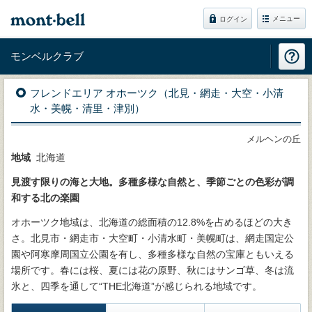
メニュー
ログイン
モンベルクラブ
フレンドエリア オホーツク（北見・網走・大空・小清
水・美幌・清里・津別）
メルヘンの丘
地域
北海道
見渡す限りの海と大地。多種多様な自然と、季節ごとの色彩が調
和する北の楽園
オホーツク地域は、北海道の総面積の12.8%を占めるほどの大き
さ。北見市・網走市・大空町・小清水町・美幌町は、網走国定公
園や阿寒摩周国立公園を有し、多種多様な自然の宝庫ともいえる
場所です。春には桜、夏には花の原野、秋にはサンゴ草、冬は流
氷と、四季を通して“THE北海道”が感じられる地域です。