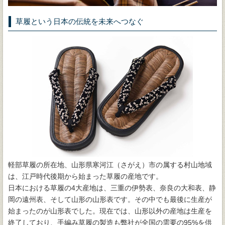
草履という日本の伝統を未来へつなぐ
軽部草履の所在地、山形県寒河江（さがえ）市の属する村山地域
は、江戸時代後期から始まった草履の産地です。
日本における草履の4大産地は、三重の伊勢表、奈良の大和表、静
岡の遠州表、そして山形の山形表です。その中でも最後に生産が
始まったのが山形表でした。現在では、山形以外の産地は生産を
終了しており、手編み草履の製造も弊社が全国の需要の95%を供