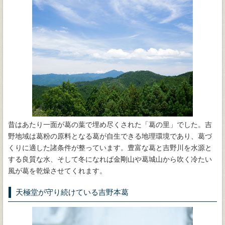
昔はあたり一面が葛の葉で埋め尽くされた「葛の里」でした。吉
野地域は葛粉の原料となる葛が自生できる地理環境であり、葛づ
くりに適した諸条件が整っています。豊富な葛と吉野川を水源と
する良質な水、そして冬になれば金剛山や葛城山から吹く冷たい
風が葛を乾燥させてくれます。
天極堂が守り続けている吉野本葛