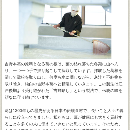
吉野本葛の原料となる葛の根は、葉の枯れ落ちた冬期に山へ入
り、一つ一つ手で掘り起こして採取しています。採取した葛根を
潰して澱粉を取り出し、何度も水に晒しながら、灰汁と不純物を
取り除き、純白の吉野本葛へと精製していきます。この製法は江
戸後期より受け継がれた「吉野晒し」という製法で、伝統の味を
頑なに守り続けています。
葛は1300年もの歴史がある日本の伝統食材で、長いこと人々の暮
らしに役立ってきました。私たちは、葛が健康にも大きく貢献す
ることを多くの人に伝えていきたいと思っています。そのため、