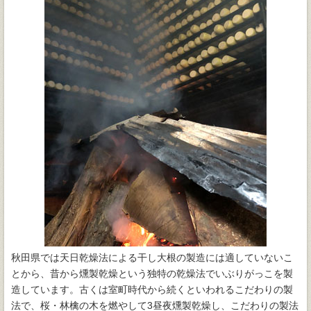
秋田県では天日乾燥法による干し大根の製造には適していないこ
とから、昔から燻製乾燥という独特の乾燥法でいぶりがっこを製
造しています。古くは室町時代から続くといわれるこだわりの製
法で、桜・林檎の木を燃やして3昼夜燻製乾燥し、こだわりの製法