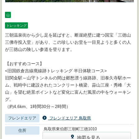
山
トレッキング
三朝温泉街から少し足を延ばすと、断崖絶壁に建つ国宝「三徳山
三佛寺投入堂」があり、この珍しいお堂を一目見ようと多くの人
が三徳山の険しい参道を登ります。
【おすすめコース】
<旧国鉄倉吉線廃線跡トレッキング 半日体験コース>
旧関金駅～山守トンネルの間は郷愁漂う線路跡、旧泰久寺駅ホー
ム、戦時中に建設されたコンクリート橋梁、蒜山三座・秀峰「大
山」を望む絶景ポイントなど変化に富んだ風景の中をウォーキン
グ。
（約4.6km、1時間30分～2時間）
フレンドエリア
フレンドエリア 鳥取県
鳥取県東伯郡三朝町三徳1010
住所
地図を見る