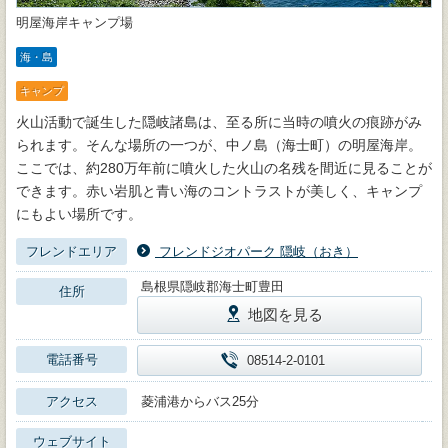
明屋海岸キャンプ場
海・島
キャンプ
火山活動で誕生した隠岐諸島は、至る所に当時の噴火の痕跡がみ
られます。そんな場所の一つが、中ノ島（海士町）の明屋海岸。
ここでは、約280万年前に噴火した火山の名残を間近に見ることが
できます。赤い岩肌と青い海のコントラストが美しく、キャンプ
にもよい場所です。
フレンドエリア
フレンドジオパーク 隠岐（おき）
島根県隠岐郡海士町豊田
住所
地図を見る
電話番号
08514-2-0101
アクセス
菱浦港からバス25分
ウェブサイト