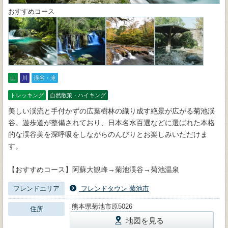
おすすめコース
お
山
川
渓谷・滝
トレッキング
自然散策・ハイキング
美しい渓流と手付かずの広葉樹林の織り成す絶景が広がる菊池渓
谷。遊歩道が整備されており、日本名水百選などに選ばれた本格
的な渓谷美を深呼吸をしながらのんびりとお楽しみいただけま
す。
【おすすめコース】阿蘇大観峰→菊池渓谷→菊池温泉
フレンドエリア
フレンドタウン 菊池市
熊本県菊池市原5026
住所
地図を見る