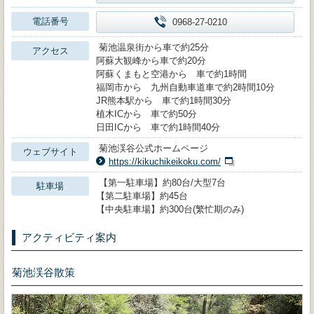
電話番号
0968-27-0210
菊池温泉街から車で約25分
アクセス
阿蘇大観峰から車で約20分
阿蘇くまもと空港から 車で約1時間
福岡市から 九州自動車道車で約2時間10分
JR熊本駅から 車で約1時間30分
植木ICから 車で約50分
日田ICから 車で約1時間40分
菊池渓谷公式ホームページ
ウェブサイト
https://kikuchikeikoku.com/
【第一駐車場】約80台/大型7台
駐車場
【第二駐車場】約45台
【中央駐車場】約300台(繁忙期のみ)
アクティビティ案内
菊池渓谷散策