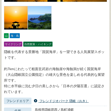
山
海・島
サイクリング
自然散策・ハイキング
隠岐を代表する景勝地「国賀海岸」を一望できる人気展望スポッ
トです。
約7kmにわたって粗面玄武岩の海蝕崖や海蝕洞が続く国賀海岸
（大山隠岐国立公園指定）の雄大な景色を楽しめる代表的な展望
所です。
特に水平線に沈む夕日の美しさから「日本の夕陽百選」に認定さ
れています。
フレンドエリア
フレンドジオパーク 隠岐（おき）
島根県隠岐郡西ノ島町浦郷
住所