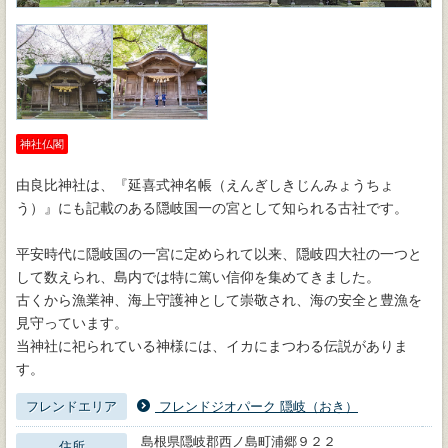
神社仏閣
由良比神社は、『延喜式神名帳（えんぎしきじんみょうちょ
う）』にも記載のある隠岐国一の宮として知られる古社です。
平安時代に隠岐国の一宮に定められて以来、隠岐四大社の一つと
して数えられ、島内では特に篤い信仰を集めてきました。
古くから漁業神、海上守護神として崇敬され、海の安全と豊漁を
見守っています。
当神社に祀られている神様には、イカにまつわる伝説がありま
す。
フレンドエリア
フレンドジオパーク 隠岐（おき）
島根県隠岐郡西ノ島町浦郷９２２
住所