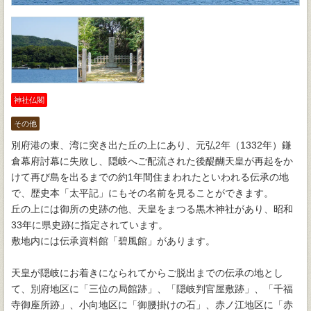
神社仏閣
その他
別府港の東、湾に突き出た丘の上にあり、元弘2年（1332年）鎌
倉幕府討幕に失敗し、隠岐へご配流された後醍醐天皇が再起をか
けて再び島を出るまでの約1年間住まわれたといわれる伝承の地
で、歴史本「太平記」にもその名前を見ることができます。
丘の上には御所の史跡の他、天皇をまつる黒木神社があり、昭和
33年に県史跡に指定されています。
敷地内には伝承資料館「碧風館」があります。
天皇が隠岐にお着きになられてからご脱出までの伝承の地とし
て、別府地区に「三位の局館跡」、「隠岐判官屋敷跡」、「千福
寺御座所跡」、小向地区に「御腰掛けの石」、赤ノ江地区に「赤