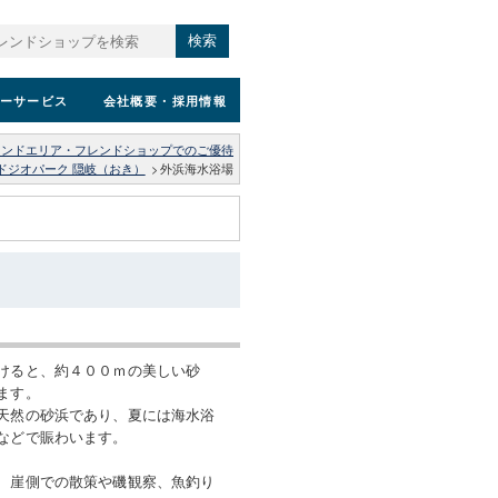
検索
ーサービス
会社概要
・採用情報
レンドエリア・フレンドショップでのご優待
ドジオパーク 隠岐（おき）
>
外浜海水浴場
けると、約４００ｍの美しい砂
ます。
天然の砂浜であり、夏には海水浴
などで賑わいます。
、崖側での散策や磯観察、魚釣り