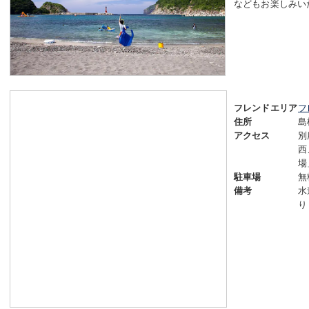
などもお楽しみい
フ
フレンドエリア
島
住所
別
アクセス
西
場
無
駐車場
水
備考
り