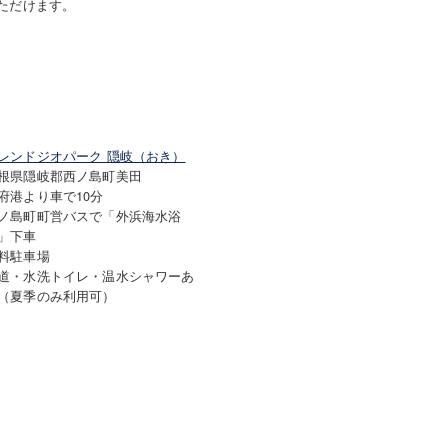
ただけます。
レンドジオパーク 隠岐（おき）
根県隠岐郡西ノ島町美田
府港より車で10分
ノ島町町営バスで「外浜海水浴
」下車
料駐車場
道・水洗トイレ・温水シャワーあ
（夏季のみ利用可）