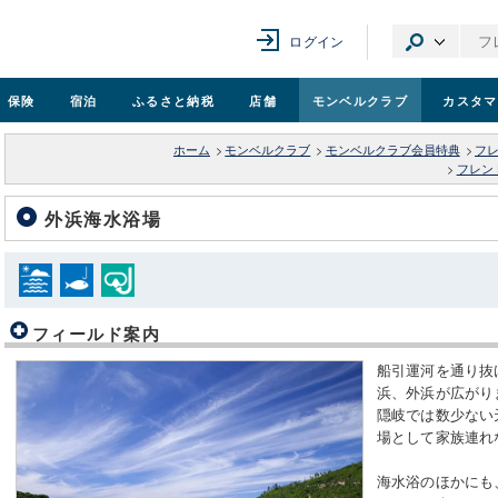
ログイン
保険
宿泊
ふるさと納税
店舗
モンベル
クラブ
カスタマ
ホーム
>
モンベルクラブ
>
モンベルクラブ会員特典
>
フ
>
フレン
外浜海水浴場
フィールド案内
船引運河を通り抜
浜、外浜が広がり
隠岐では数少ない
場として家族連れ
海水浴のほかにも