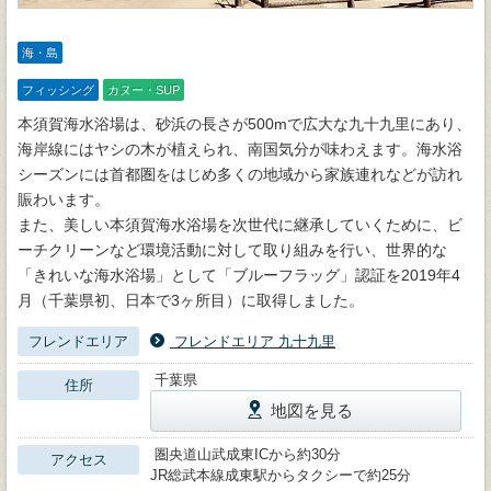
海・島
フィッシング
カヌー・SUP
本須賀海水浴場は、砂浜の長さが500mで広大な九十九里にあり、
海岸線にはヤシの木が植えられ、南国気分が味わえます。海水浴
シーズンには首都圏をはじめ多くの地域から家族連れなどが訪れ
賑わいます。
また、美しい本須賀海水浴場を次世代に継承していくために、ビ
ーチクリーンなど環境活動に対して取り組みを行い、世界的な
「きれいな海水浴場」として「ブルーフラッグ」認証を2019年4
月（千葉県初、日本で3ヶ所目）に取得しました。
フレンドエリア
フレンドエリア 九十九里
千葉県
住所
地図を見る
圏央道山武成東ICから約30分
アクセス
JR総武本線成東駅からタクシーで約25分