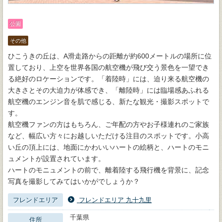
公園
その他
ひこうきの丘は、A滑走路からの距離が約600メートルの場所に位
置しており、上空を世界各国の航空機が飛び交う景色を一望でき
る絶好のロケーションです。「着陸時」には、迫り来る航空機の
大きさとその大迫力が体感でき、「離陸時」には臨場感あふれる
航空機のエンジン音を肌で感じる、新たな観光・撮影スポットで
す。
航空機ファンの方はもちろん、ご年配の方やお子様連れのご家族
など、幅広い方々にお越しいただける注目のスポットです。小高
い丘の頂上には、地面にかわいいハートの絵柄と、ハートのモニ
ュメントが設置されています。
ハートのモニュメントの前で、離着陸する飛行機を背景に、記念
写真を撮影してみてはいかがでしょうか？
フレンドエリア
フレンドエリア 九十九里
千葉県
住所