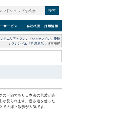
検索
ーサービス
会社概要
・採用情報
レンドエリア・フレンドショップでのご優待
>
フレンドエリア 鳥取県
>
浦富海岸
クの一部であり日本海の荒波が造
形が見られます。遊歩道を使った
クでの海上散歩が人気です。