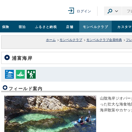
ログイン
保険
宿泊
ふるさと納税
店舗
モンベル
クラブ
カスタマ
ホーム
>
モンベルクラブ
>
モンベルクラブ会員特典
>
フ
浦富海岸
フィールド案内
山陰海岸ジオパー
った壮大な海食地
海岸散策やカヤッ