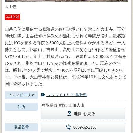
大山寺
神社仏閣
山岳信仰に帰依する修験道の修行道場として栄えた大山寺。平安
時代以降、山岳信仰の仏教化が進むにつれて寺院が増え、最盛期
には100を超える寺院と3000人以上の僧兵をかかえるほど。一大
勢力として、比叡山、吉野山、高野山に劣らないほどの隆盛を極
めていました。近世、封建時代には江戸幕府より3000余石寺領を
ゆるされ、別格本山としてその隆盛を極めました。現在の本堂
は、昭和3年の火災で焼失したものを昭和26年に再建したもので
す。その後、大山寺本堂と鐘楼は、平成29年10月に文化財として
国に登録されました。
フレンドエリア
フレンドエリア 鳥取県
鳥取県西伯郡大山町大山
住所
地図を見る
電話番号
0859-52-2158