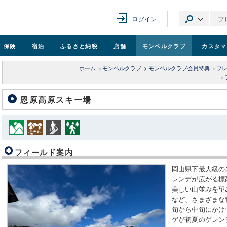
ログイン
保険
宿泊
ふるさと納税
店舗
モンベル
クラブ
カスタマ
ホーム
>
モンベルクラブ
>
モンベルクラブ会員特典
>
フ
>
恩原高原スキー場
フィールド案内
岡山県下最大級の
レンデが広がる標
美しい山並みを望
など、さまざまな
旬から中旬にかけて
ゲが初夏のゲレン