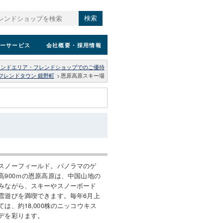
検索
ーサービス
会社概要
・採用情報
レンドエリア・フレンドショップでのご優待
フレンドタウン 鏡野町
>
恩原高原スキー場
スノーフィールド。パノラマのゲ
高900ｍの恩原高原は、中国山地の
みながら、スキーやスノーボード
雪遊びを満喫できます。毎年6月上
は、約18,000株のニッコウキス
デを彩ります。