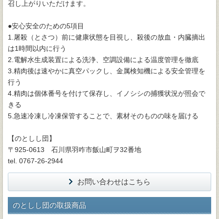
召し上がりいただけます。
●安心安全のための5項目
1.屠殺（とさつ）前に健康状態を目視し、殺後の放血・内臓摘出
は1時間以内に行う
2.電解水生成装置による洗浄、空調設備による温度管理を徹底
3.精肉後は速やかに真空パックし、金属検知機による安全管理を
行う
4.精肉は個体番号を付けて保存し、イノシシの捕獲状況が照会で
きる
5.急速冷凍し冷凍保管することで、素材そのものの味を届ける
【のとしし団】
〒925-0613 石川県羽咋市飯山町ヲ32番地
tel. 0767-26-2944
お問い合わせはこちら
のとしし団の取扱商品