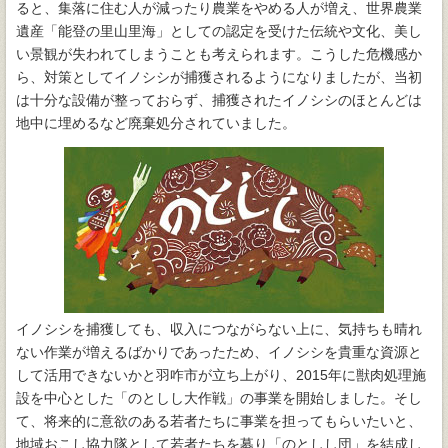
ると、集落に住む人が減ったり農業をやめる人が増え、世界農業
遺産「能登の里山里海」としての認定を受けた伝統や文化、美し
い景観が失われてしまうことも考えられます。こうした危機感か
ら、対策としてイノシシが捕獲されるようになりましたが、当初
は十分な設備が整っておらず、捕獲されたイノシシのほとんどは
地中に埋めるなど廃棄処分されていました。
イノシシを捕獲しても、収入につながらない上に、気持ちも晴れ
ない作業が増えるばかりであったため、イノシシを貴重な資源と
して活用できないかと羽咋市が立ち上がり、2015年に獣肉処理施
設を中心とした「のとしし大作戦」の事業を開始しました。そし
て、将来的に意欲のある若者たちに事業を担ってもらいたいと、
地域おこし協力隊として若者たちを募り「のとしし団」を結成し