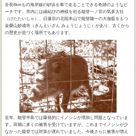
全長8kmもの海岸線の砂浜を車で走ることできる奇跡のようなビ
ーチです。市内には縁結びの神様を祀る能登一ノ宮の気多大社
（けたたいしゃ）、日蓮宗の北陸本山で能登随一の大伽藍をもつ
金榮山妙成寺（きんえいざん みょうじょうじ）があり、古くから
の歴史が息づく場所でもあります。
近年、能登半島では爆発的にイノシシが増加し問題となっていま
す。田畑に多くの被害を受けていますが、これまでイノシシが少
なかった能登では対策が遅れていました。今後さらに被害が増え