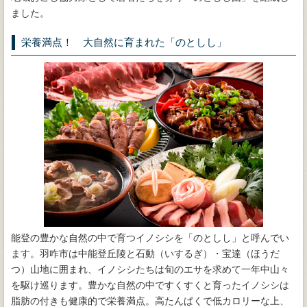
ました。
栄養満点！ 大自然に育まれた「のとしし」
能登の豊かな自然の中で育つイノシシを「のとしし」と呼んでい
ます。羽咋市は中能登丘陵と石動（いするぎ）・宝達（ほうだ
つ）山地に囲まれ、イノシシたちは旬のエサを求めて一年中山々
を駆け巡ります。豊かな自然の中ですくすくと育ったイノシシは
脂肪の付きも健康的で栄養満点。高たんぱくで低カロリーな上、