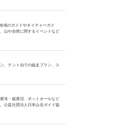
岳地域のガイドやネイチャーガイ
室、山や自然に関するイベントなど
ラン、テント泊での縦走プラン、ス
、唐滝・硫黄沼、ポットホールなど
す。公益社団法人日本山岳ガイド協