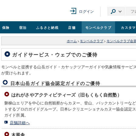
ログイン
保険
宿泊
ふるさと納税
店舗
モンベル
クラブ
カスタマ
ホーム
>
モンベルクラブ
>
モンベルクラブ会
ガイドサービス・ウェブでのご優待
モンベルと提携する山岳ガイド・カヤックツアーガイドや気象情報サービ
が受けられます。
日本山岳ガイド協会認定ガイドのご優待
はれがさやアクティビティーズ（旧もくもく自然塾）
磐梯山エリアを中心に自然観察からカヌー、登山、バックカントリーな
トするプロのガイドグループ。日本レクリエーショナルカヌー協会認定
ガイド所属。
店舗詳細へ
木風舎