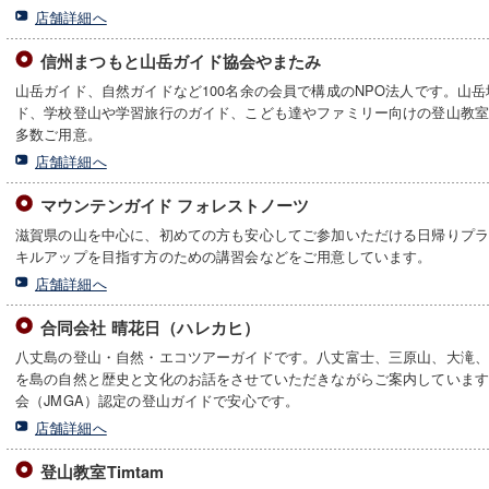
店舗詳細へ
信州まつもと山岳ガイド協会やまたみ
山岳ガイド、自然ガイドなど100名余の会員で構成のNPO法人です。山
ド、学校登山や学習旅行のガイド、こども達やファミリー向けの登山教
多数ご用意。
店舗詳細へ
マウンテンガイド フォレストノーツ
滋賀県の山を中心に、初めての方も安心してご参加いただける日帰りプ
キルアップを目指す方のための講習会などをご用意しています。
店舗詳細へ
合同会社 晴花日（ハレカヒ）
八丈島の登山・自然・エコツアーガイドです。八丈富士、三原山、大滝
を島の自然と歴史と文化のお話をさせていただきながらご案内していま
会（JMGA）認定の登山ガイドで安心です。
店舗詳細へ
登山教室Timtam