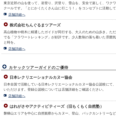
東京近郊の山を使って、岩登り、沢登り、雪山を、安全で楽しく、ワク
クールです。「とにかくたくさん山に行こう！」をコンセプトに活動し
店舗詳細へ
株式会社ちんぐるまツアーズ
高山植物や樹木に精通したガイドが同行する、大人のための山歩き。た
でる「フラワートレッキング」が好評です。少人数制の落ち着いた雰囲
と時を。
店舗詳細へ
カヤックツアーガイドのご優待
日本レクリエーショナルカヌー協会
日本全国で活動している日本レクリエーショナルカヌー協会公認校にて
いただけます。登録公認校については店舗詳細をご確認ください。
店舗詳細へ
はれがさやアクティビティーズ（旧もくもく自然塾）
磐梯山エリアを中心に自然観察からカヌー、登山、バックカントリーな