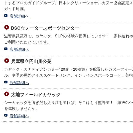
トするプロのガイドグループ。日本レクリエーショナルカヌー協会認定
ガイド所属。
店舗詳細へ
BSCウォータースポーツセンター
滋賀県琵琶湖で、カヤック、SUPの体験を提供しています！ 家族連れ
ご利用いただいています。
店舗詳細へ
兵庫県立円山川公苑
カヤック・カナディアンカヌー120艇（20種類）を配置したカヌーフィ
ル、冬季の屋外アイススケートリンク、インラインスポーツコート、美
店舗詳細へ
太地フィールドカヤック
シーカヤックを漕ぎだし入り江を出れば、そこはもう熊野灘！ 海抜0メ
を体験しませんか。
店舗詳細へ