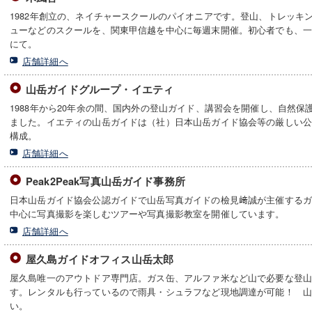
1982年創立の、ネイチャースクールのパイオニアです。登山、トレッキ
ューなどのスクールを、関東甲信越を中心に毎週末開催。初心者でも、一
にて。
店舗詳細へ
山岳ガイドグループ・イエティ
1988年から20年余の間、国内外の登山ガイド、講習会を開催し、自然
ました。イエティの山岳ガイドは（社）日本山岳ガイド協会等の厳しい
構成。
店舗詳細へ
Peak2Peak写真山岳ガイド事務所
日本山岳ガイド協会公認ガイドで山岳写真ガイドの檢見﨑誠が主催する
中心に写真撮影を楽しむツアーや写真撮影教室を開催しています。
店舗詳細へ
屋久島ガイドオフィス山岳太郎
屋久島唯一のアウトドア専門店。ガス缶、アルファ米など山で必要な登
す。レンタルも行っているので雨具・シュラフなど現地調達が可能！ 
い。