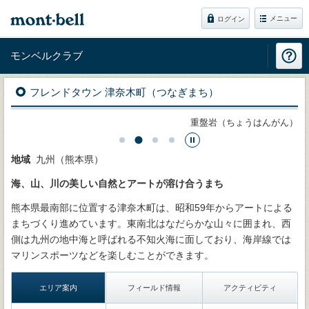
メニュー
ログイン
モンベルクラブ
フレンドタウン 津奈木町（つなぎまち）
ん）
つなぎ美術館モノレール
地域
九州（熊本県）
海、山、川の美しい自然とアートが溶け合うまち
熊本県最南部に位置する津奈木町は、昭和59年からアートによる
まちづくり進めています。東南北はなだらかな山々に囲まれ、西
側は九州の地中海と呼ばれる不知火海に面しており、海岸線では
マリンスポーツなどを楽しむことができます。
エリア案内
フィールド情報
アクティビティ