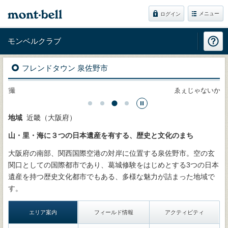
メニュー
ログイン
モンベルクラブ
フレンドタウン 泉佐野市
空撮
ゑぇじゃないか祭
地域
近畿（大阪府）
山・里・海に３つの日本遺産を有する、歴史と文化のまち
大阪府の南部、関西国際空港の対岸に位置する泉佐野市。空の玄
関口としての国際都市であり、葛城修験をはじめとする3つの日本
遺産を持つ歴史文化都市でもある、多様な魅力が詰まった地域で
す。
エリア案内
フィールド情報
アクティビティ