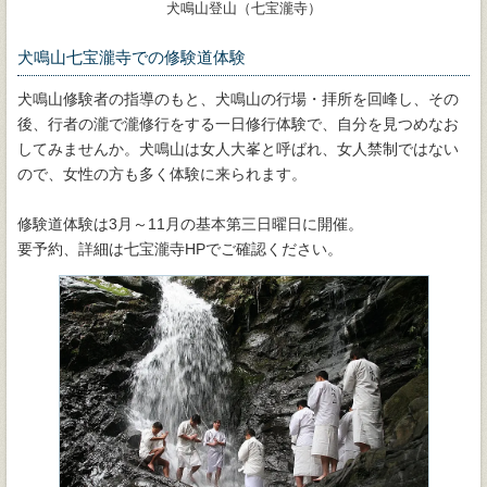
犬鳴山登山（七宝瀧寺）
犬鳴山七宝瀧寺での修験道体験
犬鳴山修験者の指導のもと、犬鳴山の行場・拝所を回峰し、その
後、行者の瀧で瀧修行をする一日修行体験で、自分を見つめなお
してみませんか。犬鳴山は女人大峯と呼ばれ、女人禁制ではない
ので、女性の方も多く体験に来られます。
修験道体験は3月～11月の基本第三日曜日に開催。
要予約、詳細は七宝瀧寺HPでご確認ください。