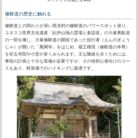
修験道の歴史に触れる
修験道との関わりが深い黒滝村の修験道のパワースポット巡り。
ユネスコ世界文化遺産「紀伊山地の霊場と参詣道」の大峯奥駈道
の一部を擁し、大峯修験道の開祖であった役行者（えんのぎょう
じゃ）が開いた「鳳閣寺」をはじめ、蔵王権現（修験道の本尊）
を祀る寺院や小堂が多くみられます。主な隆線を歩くためには、
事前の計画と十分な装備が必要ですが、その他初心者向けのコー
スもあり、軽装備でのハイキングに最適です。