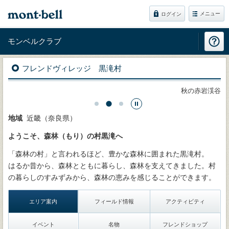
メニュー
ログイン
モンベルクラブ
フレンドヴィレッジ 黒滝村
渓谷
赤滝しだれ桜
地域
近畿（奈良県）
ようこそ、森林（もり）の村黒滝へ
「森林の村」と言われるほど、豊かな森林に囲まれた黒滝村。
はるか昔から、森林とともに暮らし、森林を支えてきました。村
の暮らしのすみずみから、森林の恵みを感じることができます。
エリア案内
フィールド情報
アクティビティ
イベント
名物
フレンドショップ