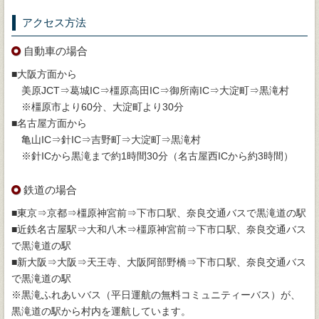
アクセス方法
自動車の場合
■大阪方面から
美原JCT⇒葛城IC⇒橿原高田IC⇒御所南IC⇒大淀町⇒黒滝村
※橿原市より60分、大淀町より30分
■名古屋方面から
亀山IC⇒針IC⇒吉野町⇒大淀町⇒黒滝村
※針ICから黒滝まで約1時間30分（名古屋西ICから約3時間）
鉄道の場合
■東京⇒京都⇒橿原神宮前⇒下市口駅、奈良交通バスで黒滝道の駅
■近鉄名古屋駅⇒大和八木⇒橿原神宮前⇒下市口駅、奈良交通バス
で黒滝道の駅
■新大阪⇒大阪⇒天王寺、大阪阿部野橋⇒下市口駅、奈良交通バス
で黒滝道の駅
※黒滝ふれあいバス（平日運航の無料コミュニティーバス）が、
黒滝道の駅から村内を運航しています。