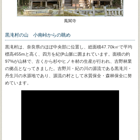
鳳閣寺
黒滝村の山 小南峠からの眺め
黒滝村は、奈良県のほぼ中央部に位置し、総面積47.70k㎡で平均
標高455mと高く、四方を紀伊山脈に囲まれています。面積の約
97%が山林で、古くから杉やヒノキ材の生産が行われ、吉野林業
の拠点となってきました。吉野川・紀の川の源流である黒滝川・
丹生川の水源地であり、源流の村として水質保全・森林保全に努
めています。