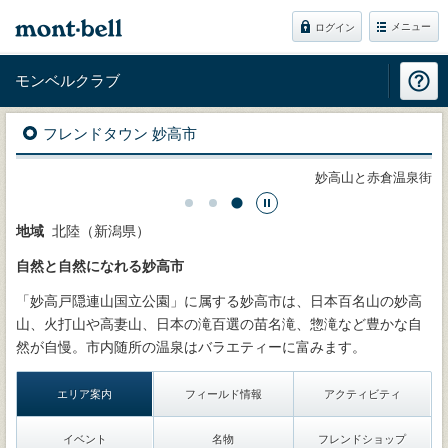
メニュー
ログイン
モンベルクラブ
フレンドタウン 妙高市
谷池
妙高山と赤倉温泉街
地域
北陸（新潟県）
自然と自然になれる妙高市
「妙高戸隠連山国立公園」に属する妙高市は、日本百名山の妙高
山、火打山や高妻山、日本の滝百選の苗名滝、惣滝など豊かな自
然が自慢。市内随所の温泉はバラエティーに富みます。
エリア案内
フィールド情報
アクティビティ
イベント
名物
フレンドショップ