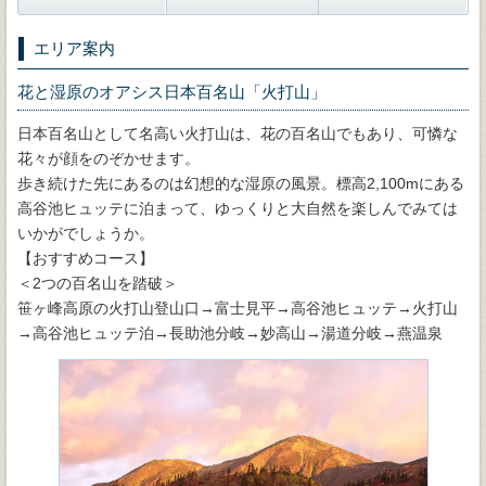
エリア案内
花と湿原のオアシス日本百名山「火打山」
日本百名山として名高い火打山は、花の百名山でもあり、可憐な
花々が顔をのぞかせます。
歩き続けた先にあるのは幻想的な湿原の風景。標高2,100mにある
高谷池ヒュッテに泊まって、ゆっくりと大自然を楽しんでみては
いかがでしょうか。
【おすすめコース】
＜2つの百名山を踏破＞
笹ヶ峰高原の火打山登山口→富士見平→高谷池ヒュッテ→火打山
→高谷池ヒュッテ泊→長助池分岐→妙高山→湯道分岐→燕温泉