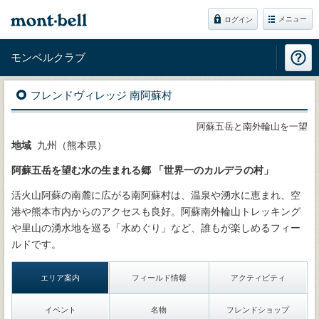
メニュー
ログイン
モンベルクラブ
フレンドヴィレッジ 南阿蘇村
阿蘇五岳と南外輪山を一望
地域
九州（熊本県）
阿蘇五岳を望む水の生まれる郷 「世界一のカルデラの村」
活火山阿蘇の南麓に広がる南阿蘇村は、温泉や湧水に恵まれ、空
港や熊本市内からのアクセスも良好。阿蘇南外輪山トレッキング
や里山の湧水地を巡る「水めぐり」など、誰もが楽しめるフィー
ルドです。
エリア案内
フィールド情報
アクティビティ
イベント
名物
フレンドショップ