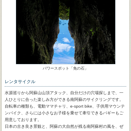
パワースポット「免の石」
レンタサイクル
水源巡りから阿蘇山山頂アタック、自分だけの穴場探しまで、一
人ひとりに合った楽しみ方ができる南阿蘇のサイクリングです。
自転車の種類も、電動ママチャリ、e-sport bike、子供用マウンテ
ンバイク、さらには小さなお子様を乗せて牽引できるバギーもご
用意しております。
日本の古き良き景観と、阿蘇の大自然が残る南阿蘇村の風を、ぜ