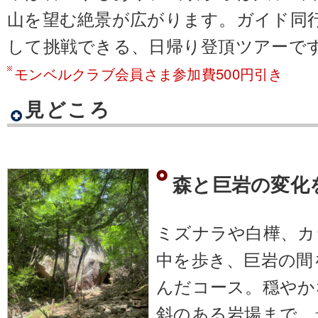
山を望む絶景が広がります。ガイド同
して挑戦できる、日帰り登頂ツアーで
モンベルクラブ会員さま参加費500円引き
見どころ
森と巨岩の変化
ミズナラや白樺、カ
中を歩き、巨岩の間
んだコース。穏やか
斜のある岩場まで、