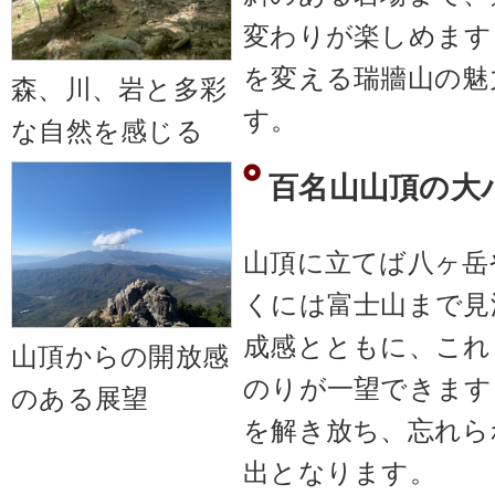
変わりが楽しめます
を変える瑞牆山の魅
森、川、岩と多彩
す。
な自然を感じる
百名山山頂の大
山頂に立てば八ヶ岳
くには富士山まで見
成感とともに、これ
山頂からの開放感
のりが一望できます
のある展望
を解き放ち、忘れら
出となります。