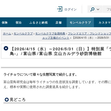
ログイン
保険
宿泊
ふるさと納税
店舗
モンベル
クラブ
カスタマ
ホーム
>
モンベルクラブ
>
モンベルクラブ会員特典
>
フレンドエリア・フレンドショッ
ョップ主催のイベント
>
【2026/4/15（水）～2026
【2026/4/15（水）～2026/5/31（日）】特別
鳥-」
/
富山県
/
富山県 立山カルデラ砂防博物館
ライチョウについて様々な生態写真で紹介します。
富山雷鳥研究会は毎年ライチョウの生息状況を調査しています。その際に
え、標本や実際に使用された調査道具を紹介します。
見どころ