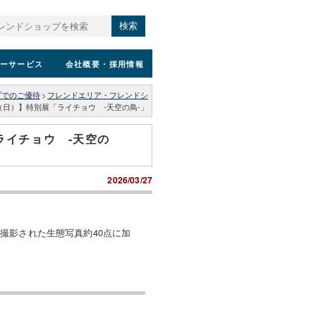
検索
ーサービス
会社概要
・採用情報
プでのご優待
>
フレンドエリア・フレンドシ
/5/31（日）】特別展「ライチョウ -天空の鳥-」
展「ライチョウ -天空の
2026/03/27
撮影された生態写真約40点に加