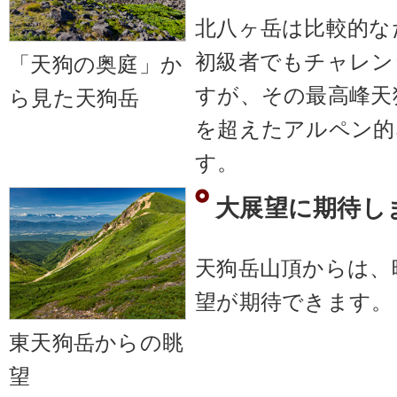
北八ヶ岳は比較的な
初級者でもチャレン
「天狗の奥庭」か
すが、その最高峰天
ら見た天狗岳
を超えたアルペン的
す。
大展望に期待し
天狗岳山頂からは、
望が期待できます。
東天狗岳からの眺
望