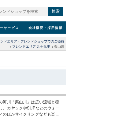
検索
ーサービス
会社概要
・採用情報
レンドエリア・フレンドショップでのご優待
>
フレンドエリア 九十九里
>
栗山川
の河川「栗山川」は広い流域と穏
し、カヤックやSUPなどのウォー
ィのほかサイクリングなども楽し
。