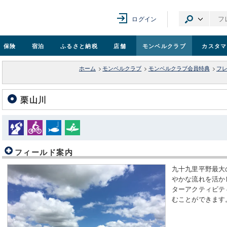
ログイン
保険
宿泊
ふるさと納税
店舗
モンベル
クラブ
カスタマ
ホーム
>
モンベルクラブ
>
モンベルクラブ会員特典
>
フ
栗山川
フィールド案内
九十九里平野最大
やかな流れを活か
ターアクティビテ
むことができます